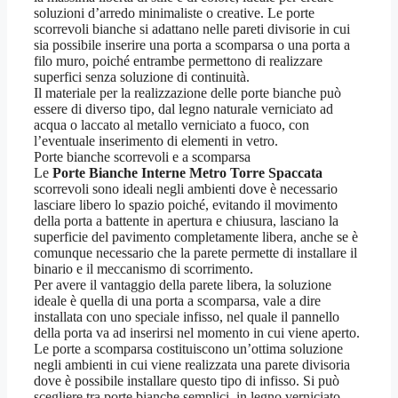
soluzioni d’arredo minimaliste o creative. Le porte
scorrevoli bianche si adattano nelle pareti divisorie in cui
sia possibile inserire una porta a scomparsa o una porta a
filo muro, poiché entrambe permettono di realizzare
superfici senza soluzione di continuità.
Il materiale per la realizzazione delle porte bianche può
essere di diverso tipo, dal legno naturale verniciato ad
acqua o laccato al metallo verniciato a fuoco, con
l’eventuale inserimento di elementi in vetro.
Porte bianche scorrevoli e a scomparsa
Le
Porte Bianche Interne Metro Torre Spaccata
scorrevoli sono ideali negli ambienti dove è necessario
lasciare libero lo spazio poiché, evitando il movimento
della porta a battente in apertura e chiusura, lasciano la
superficie del pavimento completamente libera, anche se è
comunque necessario che la parete permette di installare il
binario e il meccanismo di scorrimento.
Per avere il vantaggio della parete libera, la soluzione
ideale è quella di una porta a scomparsa, vale a dire
installata con uno speciale infisso, nel quale il pannello
della porta va ad inserirsi nel momento in cui viene aperto.
Le porte a scomparsa costituiscono un’ottima soluzione
negli ambienti in cui viene realizzata una parete divisoria
dove è possibile installare questo tipo di infisso. Si può
scegliere tra porte bianche semplici, in legno verniciato,