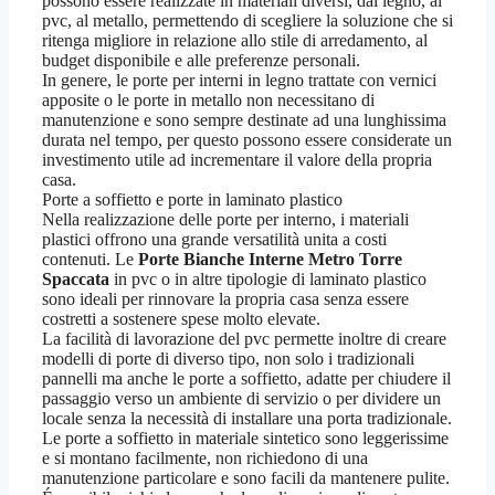
possono essere realizzate in materiali diversi, dal legno, al
pvc, al metallo, permettendo di scegliere la soluzione che si
ritenga migliore in relazione allo stile di arredamento, al
budget disponibile e alle preferenze personali.
In genere, le porte per interni in legno trattate con vernici
apposite o le porte in metallo non necessitano di
manutenzione e sono sempre destinate ad una lunghissima
durata nel tempo, per questo possono essere considerate un
investimento utile ad incrementare il valore della propria
casa.
Porte a soffietto e porte in laminato plastico
Nella realizzazione delle porte per interno, i materiali
plastici offrono una grande versatilità unita a costi
contenuti. Le
Porte Bianche Interne Metro Torre
Spaccata
in pvc o in altre tipologie di laminato plastico
sono ideali per rinnovare la propria casa senza essere
costretti a sostenere spese molto elevate.
La facilità di lavorazione del pvc permette inoltre di creare
modelli di porte di diverso tipo, non solo i tradizionali
pannelli ma anche le porte a soffietto, adatte per chiudere il
passaggio verso un ambiente di servizio o per dividere un
locale senza la necessità di installare una porta tradizionale.
Le porte a soffietto in materiale sintetico sono leggerissime
e si montano facilmente, non richiedono di una
manutenzione particolare e sono facili da mantenere pulite.