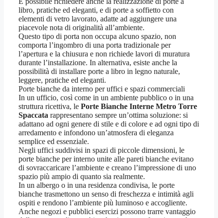
É possibile richiedere anche la realizzazione di porte a
libro, pratiche ed eleganti, e di porte a soffietto con
elementi di vetro lavorato, adatte ad aggiungere una
piacevole nota di originalità all’ambiente.
Questo tipo di porta non occupa alcuno spazio, non
comporta l’ingombro di una porta tradizionale per
l’apertura e la chiusura e non richiede lavori di muratura
durante l’installazione. In alternativa, esiste anche la
possibilità di installare porte a libro in legno naturale,
leggere, pratiche ed eleganti.
Porte bianche da interno per uffici e spazi commerciali
In un ufficio, così come in un ambiente pubblico o in una
struttura ricettiva, le
Porte Bianche Interne Metro Torre
Spaccata
rappresentano sempre un’ottima soluzione: si
adattano ad ogni genere di stile e di colore e ad ogni tipo di
arredamento e infondono un’atmosfera di eleganza
semplice ed essenziale.
Negli uffici suddivisi in spazi di piccole dimensioni, le
porte bianche per interno unite alle pareti bianche evitano
di sovraccaricare l’ambiente e creano l’impressione di uno
spazio più ampio di quanto sia realmente.
In un albergo o in una residenza condivisa, le porte
bianche trasmettono un senso di freschezza e intimità agli
ospiti e rendono l’ambiente più luminoso e accogliente.
Anche negozi e pubblici esercizi possono trarre vantaggio