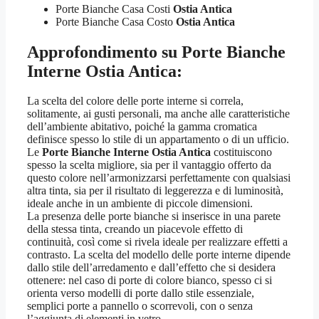
Porte Bianche Casa Costi
Ostia Antica
Porte Bianche Casa Costo
Ostia Antica
Approfondimento su
Porte Bianche
Interne Ostia Antica:
La scelta del colore delle porte interne si correla,
solitamente, ai gusti personali, ma anche alle caratteristiche
dell’ambiente abitativo, poiché la gamma cromatica
definisce spesso lo stile di un appartamento o di un ufficio.
Le
Porte Bianche Interne Ostia Antica
costituiscono
spesso la scelta migliore, sia per il vantaggio offerto da
questo colore nell’armonizzarsi perfettamente con qualsiasi
altra tinta, sia per il risultato di leggerezza e di luminosità,
ideale anche in un ambiente di piccole dimensioni.
La presenza delle porte bianche si inserisce in una parete
della stessa tinta, creando un piacevole effetto di
continuità, così come si rivela ideale per realizzare effetti a
contrasto. La scelta del modello delle porte interne dipende
dallo stile dell’arredamento e dall’effetto che si desidera
ottenere: nel caso di porte di colore bianco, spesso ci si
orienta verso modelli di porte dallo stile essenziale,
semplici porte a pannello o scorrevoli, con o senza
l’aggiunta di elementi in vetro.