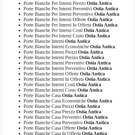
Porte Bianche Per Interni Prezzo
Ostia Antica
Porte Bianche Per Interni Preventivi
Ostia Antica
Porte Bianche Per Interni Preventivo
Ostia Antica
Porte Bianche Per Interni Offerte
Ostia Antica
Porte Bianche Per Interni In Offerta
Ostia Antica
Porte Bianche Per Interni Costi
Ostia Antica
Porte Bianche Per Interni Costo
Ostia Antica
Porte Bianche Interni
Ostia Antica
Porte Bianche Interni Economiche
Ostia Antica
Porte Bianche Interni Prezzi
Ostia Antica
Porte Bianche Interni Prezzo
Ostia Antica
Porte Bianche Interni Preventivi
Ostia Antica
Porte Bianche Interni Preventivo
Ostia Antica
Porte Bianche Interni Offerte
Ostia Antica
Porte Bianche Interni In Offerta
Ostia Antica
Porte Bianche Interni Costi
Ostia Antica
Porte Bianche Interni Costo
Ostia Antica
Porte Bianche Casa
Ostia Antica
Porte Bianche Casa Economiche
Ostia Antica
Porte Bianche Casa Prezzi
Ostia Antica
Porte Bianche Casa Prezzo
Ostia Antica
Porte Bianche Casa Preventivi
Ostia Antica
Porte Bianche Casa Preventivo
Ostia Antica
Porte Bianche Casa Offerte
Ostia Antica
Porte Bianche Casa In Offerta
Ostia Antica