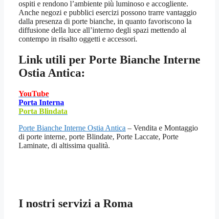
ospiti e rendono l’ambiente più luminoso e accogliente.
Anche negozi e pubblici esercizi possono trarre vantaggio
dalla presenza di porte bianche, in quanto favoriscono la
diffusione della luce all’interno degli spazi mettendo al
contempo in risalto oggetti e accessori.
Link utili per
Porte Bianche Interne
Ostia Antica:
YouTube
Porta Interna
Porta Blindata
Porte Bianche Interne Ostia Antica
– Vendita e Montaggio
di porte interne, porte Blindate, Porte Laccate, Porte
Laminate, di altissima qualità.
I nostri servizi a Roma