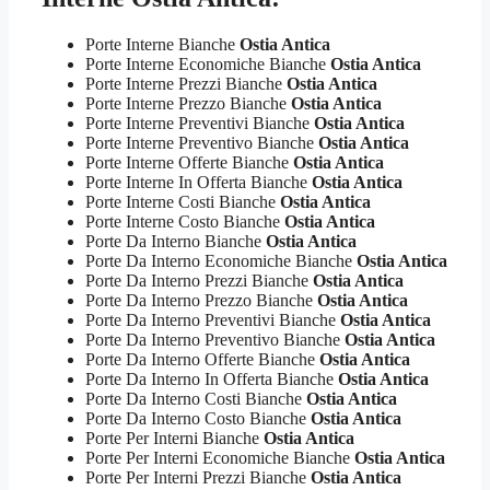
Porte Interne Bianche
Ostia Antica
Porte Interne Economiche Bianche
Ostia Antica
Porte Interne Prezzi Bianche
Ostia Antica
Porte Interne Prezzo Bianche
Ostia Antica
Porte Interne Preventivi Bianche
Ostia Antica
Porte Interne Preventivo Bianche
Ostia Antica
Porte Interne Offerte Bianche
Ostia Antica
Porte Interne In Offerta Bianche
Ostia Antica
Porte Interne Costi Bianche
Ostia Antica
Porte Interne Costo Bianche
Ostia Antica
Porte Da Interno Bianche
Ostia Antica
Porte Da Interno Economiche Bianche
Ostia Antica
Porte Da Interno Prezzi Bianche
Ostia Antica
Porte Da Interno Prezzo Bianche
Ostia Antica
Porte Da Interno Preventivi Bianche
Ostia Antica
Porte Da Interno Preventivo Bianche
Ostia Antica
Porte Da Interno Offerte Bianche
Ostia Antica
Porte Da Interno In Offerta Bianche
Ostia Antica
Porte Da Interno Costi Bianche
Ostia Antica
Porte Da Interno Costo Bianche
Ostia Antica
Porte Per Interni Bianche
Ostia Antica
Porte Per Interni Economiche Bianche
Ostia Antica
Porte Per Interni Prezzi Bianche
Ostia Antica