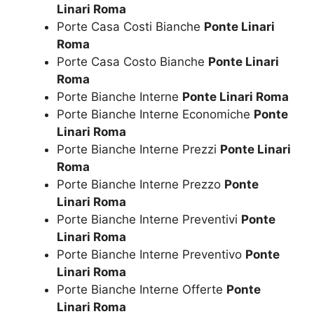
Linari Roma
Porte Casa Costi Bianche
Ponte Linari
Roma
Porte Casa Costo Bianche
Ponte Linari
Roma
Porte Bianche Interne
Ponte Linari Roma
Porte Bianche Interne Economiche
Ponte
Linari Roma
Porte Bianche Interne Prezzi
Ponte Linari
Roma
Porte Bianche Interne Prezzo
Ponte
Linari Roma
Porte Bianche Interne Preventivi
Ponte
Linari Roma
Porte Bianche Interne Preventivo
Ponte
Linari Roma
Porte Bianche Interne Offerte
Ponte
Linari Roma