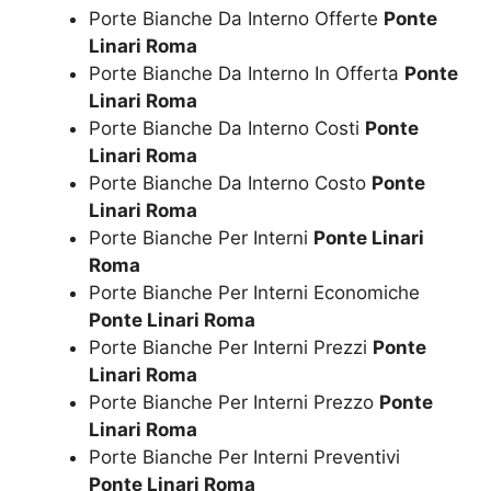
Porte Bianche Da Interno Offerte
Ponte
Linari Roma
Porte Bianche Da Interno In Offerta
Ponte
Linari Roma
Porte Bianche Da Interno Costi
Ponte
Linari Roma
Porte Bianche Da Interno Costo
Ponte
Linari Roma
Porte Bianche Per Interni
Ponte Linari
Roma
Porte Bianche Per Interni Economiche
Ponte Linari Roma
Porte Bianche Per Interni Prezzi
Ponte
Linari Roma
Porte Bianche Per Interni Prezzo
Ponte
Linari Roma
Porte Bianche Per Interni Preventivi
Ponte Linari Roma