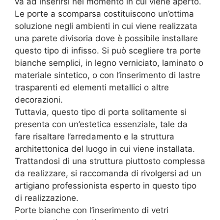
va ad inserirsi nel momento in cui viene aperto.
Le porte a scomparsa costituiscono un’ottima
soluzione negli ambienti in cui viene realizzata
una parete divisoria dove è possibile installare
questo tipo di infisso. Si può scegliere tra porte
bianche semplici, in legno verniciato, laminato o
materiale sintetico, o con l’inserimento di lastre
trasparenti ed elementi metallici o altre
decorazioni.
Tuttavia, questo tipo di porta solitamente si
presenta con un’estetica essenziale, tale da
fare risaltare l’arredamento e la struttura
architettonica del luogo in cui viene installata.
Trattandosi di una struttura piuttosto complessa
da realizzare, si raccomanda di rivolgersi ad un
artigiano professionista esperto in questo tipo
di realizzazione.
Porte bianche con l’inserimento di vetri