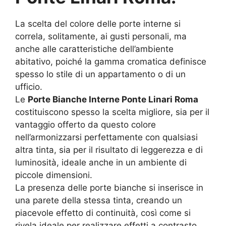
La scelta del colore delle porte interne si
correla, solitamente, ai gusti personali, ma
anche alle caratteristiche dell’ambiente
abitativo, poiché la gamma cromatica definisce
spesso lo stile di un appartamento o di un
ufficio.
Le
Porte Bianche Interne Ponte Linari Roma
costituiscono spesso la scelta migliore, sia per il
vantaggio offerto da questo colore
nell’armonizzarsi perfettamente con qualsiasi
altra tinta, sia per il risultato di leggerezza e di
luminosità, ideale anche in un ambiente di
piccole dimensioni.
La presenza delle porte bianche si inserisce in
una parete della stessa tinta, creando un
piacevole effetto di continuità, così come si
rivela ideale per realizzare effetti a contrasto.