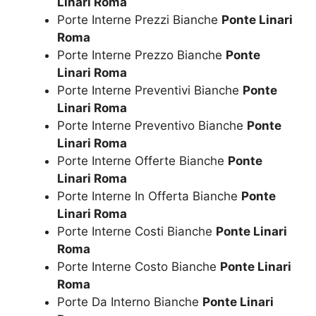
Linari Roma
Porte Interne Prezzi Bianche
Ponte Linari
Roma
Porte Interne Prezzo Bianche
Ponte
Linari Roma
Porte Interne Preventivi Bianche
Ponte
Linari Roma
Porte Interne Preventivo Bianche
Ponte
Linari Roma
Porte Interne Offerte Bianche
Ponte
Linari Roma
Porte Interne In Offerta Bianche
Ponte
Linari Roma
Porte Interne Costi Bianche
Ponte Linari
Roma
Porte Interne Costo Bianche
Ponte Linari
Roma
Porte Da Interno Bianche
Ponte Linari