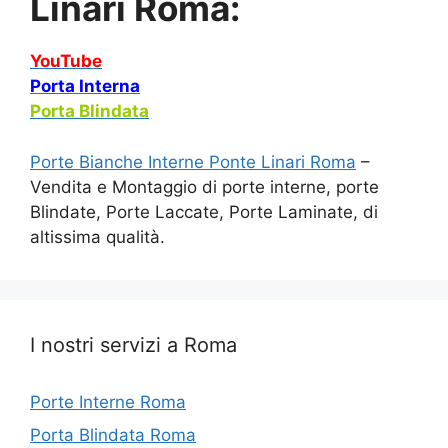
Linari Roma:
YouTube
Porta Interna
Porta Blindata
Porte Bianche Interne Ponte Linari Roma
–
Vendita e Montaggio di porte interne, porte
Blindate, Porte Laccate, Porte Laminate, di
altissima qualità.
I nostri servizi a Roma
Porte Interne Roma
Porta Blindata Roma