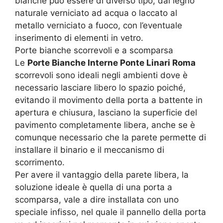
bianche può essere di diverso tipo, dal legno
naturale verniciato ad acqua o laccato al
metallo verniciato a fuoco, con l’eventuale
inserimento di elementi in vetro.
Porte bianche scorrevoli e a scomparsa
Le
Porte Bianche Interne Ponte Linari Roma
scorrevoli sono ideali negli ambienti dove è
necessario lasciare libero lo spazio poiché,
evitando il movimento della porta a battente in
apertura e chiusura, lasciano la superficie del
pavimento completamente libera, anche se è
comunque necessario che la parete permette di
installare il binario e il meccanismo di
scorrimento.
Per avere il vantaggio della parete libera, la
soluzione ideale è quella di una porta a
scomparsa, vale a dire installata con uno
speciale infisso, nel quale il pannello della porta