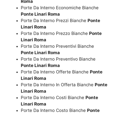
Roma
Porte Da Interno Economiche Bianche
Ponte Linari Roma
Porte Da Interno Prezzi Bianche
Ponte
Linari Roma
Porte Da Interno Prezzo Bianche
Ponte
Linari Roma
Porte Da Interno Preventivi Bianche
Ponte Linari Roma
Porte Da Interno Preventivo Bianche
Ponte Linari Roma
Porte Da Interno Offerte Bianche
Ponte
Linari Roma
Porte Da Interno In Offerta Bianche
Ponte
Linari Roma
Porte Da Interno Costi Bianche
Ponte
Linari Roma
Porte Da Interno Costo Bianche
Ponte