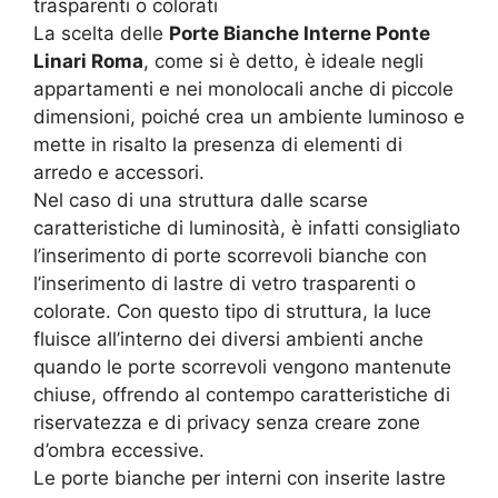
trasparenti o colorati
La scelta delle
Porte Bianche Interne Ponte
Linari Roma
, come si è detto, è ideale negli
appartamenti e nei monolocali anche di piccole
dimensioni, poiché crea un ambiente luminoso e
mette in risalto la presenza di elementi di
arredo e accessori.
Nel caso di una struttura dalle scarse
caratteristiche di luminosità, è infatti consigliato
l’inserimento di porte scorrevoli bianche con
l’inserimento di lastre di vetro trasparenti o
colorate. Con questo tipo di struttura, la luce
fluisce all’interno dei diversi ambienti anche
quando le porte scorrevoli vengono mantenute
chiuse, offrendo al contempo caratteristiche di
riservatezza e di privacy senza creare zone
d’ombra eccessive.
Le porte bianche per interni con inserite lastre