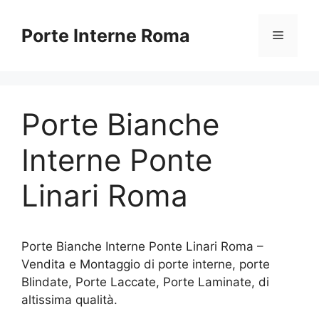
Vai
al
Porte Interne Roma
Menu
contenuto
Porte Bianche
Interne Ponte
Linari Roma
Porte Bianche Interne Ponte Linari Roma –
Vendita e Montaggio di porte interne, porte
Blindate, Porte Laccate, Porte Laminate, di
altissima qualità.