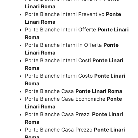
Linari Roma
Porte Bianche Interni Preventivo
Ponte
Linari Roma
Porte Bianche Interni Offerte
Ponte Linari
Roma
Porte Bianche Interni In Offerta
Ponte
Linari Roma
Porte Bianche Interni Costi
Ponte Linari
Roma
Porte Bianche Interni Costo
Ponte Linari
Roma
Porte Bianche Casa
Ponte Linari Roma
Porte Bianche Casa Economiche
Ponte
Linari Roma
Porte Bianche Casa Prezzi
Ponte Linari
Roma
Porte Bianche Casa Prezzo
Ponte Linari
Roma