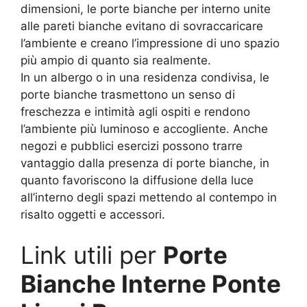
dimensioni, le porte bianche per interno unite
alle pareti bianche evitano di sovraccaricare
l’ambiente e creano l’impressione di uno spazio
più ampio di quanto sia realmente.
In un albergo o in una residenza condivisa, le
porte bianche trasmettono un senso di
freschezza e intimità agli ospiti e rendono
l’ambiente più luminoso e accogliente. Anche
negozi e pubblici esercizi possono trarre
vantaggio dalla presenza di porte bianche, in
quanto favoriscono la diffusione della luce
all’interno degli spazi mettendo al contempo in
risalto oggetti e accessori.
Link utili per
Porte
Bianche Interne Ponte