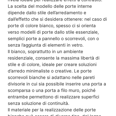
La scelta del modello delle porte interne
dipende dallo stile dell’arredamento e
dall’effetto che si desidera ottenere: nel caso di
porte di colore bianco, spesso ci si orienta
verso modelli di porte dallo stile essenziale,
semplici porte a pannello o scorrevoli, con o
senza l’aggiunta di elementi in vetro.
Il bianco, soprattutto in un ambiente
residenziale, consente la massima libertà di
stile e di colore, ideale per creare soluzioni
d’arredo minimaliste o creative. Le porte
scorrevoli bianche si adattano nelle pareti
divisorie in cui sia possibile inserire una porta a
scomparsa o una porta a filo muro, poiché
entrambe permettono di realizzare superfici
senza soluzione di continuità.
Il materiale per la realizzazione delle porte