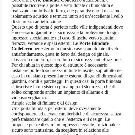
possibile ricorrere a porte a vetri dotate di blindatura e
realizzate con infissi in ferro, che garantiscono il massimo
isolamento acustico e termico unito ad un’eccellente livello
di sicurezza antieffrazione.
Questo tipo di porta è perfetto nelle ville indipendenti dove
è necessario garantire la sicurezza e la protezione di ogni
ingresso, specialmente nel caso di uscite verso giardini,
terrazzi, verande e spazi esterni. Le
Porte Blindate
Colleferro
per esterno in questo caso sono dotate di vetri
antisfondamento, grate in ferro dal design originale,
classico o moderno, e serratura di sicurezza antieffrazione.
Per chi abita in questo tipo di strutture è necessario
installare porte di sicurezza in tutte le uscite, soprattutto nel
caso in cui siano presenti aree esterne di grandi dimensioni,
giardini, cortili e parcheggi. In questi casi la porta blindata
si inserisce in un sistema più ampio di sicurezza, che di
solito comprende anche un impianto di allarme e di
videosorveglianza.
Ampia scelta di finiture e di design
Una porta blindata per esterni deve ovviamente
corrispondere ad elevate caratteristiche di sicurezza, senza
però tralasciare quello che è l’estetica e il design. Le
proposte per realizzare un ingresso elegante, funzionale e
sicuro sono tantissime, da scegliere in relazione alle