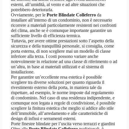
esterni, all’umidità, al vento e ad altre situazioni che
potrebbero deteriorarla.
Ovviamente, per le
Porte Blindate Colleferro
da
installare all’interno di un condominio, non è necessario
ricorrere a materiali particolarmente resistenti nei confronti
del clima, anche se è comunque importante garantire un
sufficiente livello di efficienza termica.
Tuttavia, per avere ottime prestazioni sotto l’aspetto della
sicurezza e della tranquillità personale, si consiglia, come
porta esterna, di non scegliere mai un modello di classe
inferiore alla terza. I costi possono variare anche
notevolmente in relazione ad una classe di riferimento o ad
un’altra, in base ai materiali utilizzati e al sistema di
installazione.
Per garantire un’eccellente resa estetica è possibile
scegliere tra diverse soluzioni per quanto riguarda il
rivestimento esterno della porta, in maniera tale da
rispettare, ad esempio, le norme imposte dal regolamento
di condominio. Nel caso di una residenza indipendente, e
comunque non legata a regole di condivisione, è possibile
scegliere la finitura estetica che meglio si addice allo stile
dell’immobile, all’arredamento e alle caratteristiche di
design di infissi e serramenti esterni.
Porte finestre blindate per l’uscita verso terrazzi e giardini
Oltre alle
Porte Blindate Colleferro
tradizionali, è