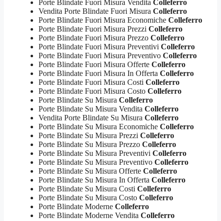
Porte Blindate Fuori Misura Vendita
Colleferro
Vendita Porte Blindate Fuori Misura
Colleferro
Porte Blindate Fuori Misura Economiche
Colleferro
Porte Blindate Fuori Misura Prezzi
Colleferro
Porte Blindate Fuori Misura Prezzo
Colleferro
Porte Blindate Fuori Misura Preventivi
Colleferro
Porte Blindate Fuori Misura Preventivo
Colleferro
Porte Blindate Fuori Misura Offerte
Colleferro
Porte Blindate Fuori Misura In Offerta
Colleferro
Porte Blindate Fuori Misura Costi
Colleferro
Porte Blindate Fuori Misura Costo
Colleferro
Porte Blindate Su Misura
Colleferro
Porte Blindate Su Misura Vendita
Colleferro
Vendita Porte Blindate Su Misura
Colleferro
Porte Blindate Su Misura Economiche
Colleferro
Porte Blindate Su Misura Prezzi
Colleferro
Porte Blindate Su Misura Prezzo
Colleferro
Porte Blindate Su Misura Preventivi
Colleferro
Porte Blindate Su Misura Preventivo
Colleferro
Porte Blindate Su Misura Offerte
Colleferro
Porte Blindate Su Misura In Offerta
Colleferro
Porte Blindate Su Misura Costi
Colleferro
Porte Blindate Su Misura Costo
Colleferro
Porte Blindate Moderne
Colleferro
Porte Blindate Moderne Vendita
Colleferro