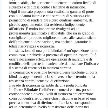
immancabile, che permette di ottenere un ottimo livello di
sicurezza e di difesa contro i tentativi di intrusione.
Oggi il mercato propone una vastissima gamma di porte
con blindatura interna e con serrature di sicurezza che
permettono di rendere più sicuro qualsiasi ambiente, dal
piccolo appartamento, alla residenza indipendente,
all’ufficio. É molto importante rivolgersi ad un
professionista qualificato e affidabile, che sia in grado di
consigliare il prodotto migliore, in base alle caratteristiche
dell’ambiente di destinazione, ma anche di garantire la
totale riservatezza e sicurezza.
L’installazione di una porta blindata è un’operazione molto
complessa, e richiede la presenza di operatori esperti. Può
essere necessario effettuare operazioni di muratura e di
modifica della parete in maniera tale da installare l’infisso e
il sistema di catenacci in maniera corretta.
In commercio è possibile trovare diverse tipologie di porta
blindata, appartenenti a classi diverse che determinano la
resistenza contro i tentativi di effrazione.
Il grado di sicurezza garantito da una porta blindata
Le
Porte Blindate Colleferro
, come si è detto, possono
corrispondere a diversi livelli di sicurezza antieffrazione
corrispondenti a sei diverse classi, stabilite in base ad una
precisa normativa di riferimento. Le classi corrispondono
ad un determinato livello di resistenza della porta nei