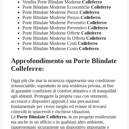
Vendita Porte Blindate Moderne
Colleferro
Porte Blindate Moderne Economiche
Colleferro
Porte Blindate Moderne Prezzi
Colleferro
Porte Blindate Moderne Prezzo
Colleferro
Porte Blindate Moderne Preventivi
Colleferro
Porte Blindate Moderne Preventivo
Colleferro
Porte Blindate Moderne Offerte
Colleferro
Porte Blindate Moderne In Offerta
Colleferro
Porte Blindate Moderne Costi
Colleferro
Porte Blindate Moderne Costo
Colleferro
Approfondimento su
Porte Blindate
Colleferro:
Oggi più che mai la sicurezza rappresenta una condizione
irrinunciabile, soprattutto in una residenza privata, al fine
di garantire condizioni di comfort abitativo e di tranquillità
agli abitanti. Proteggere la propria casa con strumenti,
accessori e dispositivi appositi è una precauzione
fondamentale per vivere meglio ed evitare di trovarsi
coinvolti in spiacevoli e rischiose situazioni.
Le
Porte Blindate Colleferro
, in un progetto residenziale
ma anche in un ufficio o in qualsiasi altro ambiente,
rappresentano sicuramente un dispositivo importante e