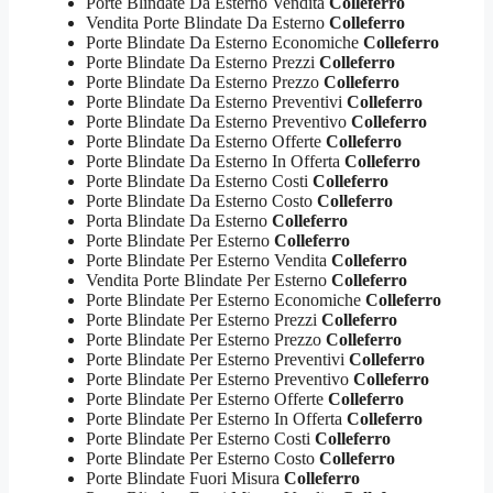
Porte Blindate Da Esterno Vendita
Colleferro
Vendita Porte Blindate Da Esterno
Colleferro
Porte Blindate Da Esterno Economiche
Colleferro
Porte Blindate Da Esterno Prezzi
Colleferro
Porte Blindate Da Esterno Prezzo
Colleferro
Porte Blindate Da Esterno Preventivi
Colleferro
Porte Blindate Da Esterno Preventivo
Colleferro
Porte Blindate Da Esterno Offerte
Colleferro
Porte Blindate Da Esterno In Offerta
Colleferro
Porte Blindate Da Esterno Costi
Colleferro
Porte Blindate Da Esterno Costo
Colleferro
Porta Blindate Da Esterno
Colleferro
Porte Blindate Per Esterno
Colleferro
Porte Blindate Per Esterno Vendita
Colleferro
Vendita Porte Blindate Per Esterno
Colleferro
Porte Blindate Per Esterno Economiche
Colleferro
Porte Blindate Per Esterno Prezzi
Colleferro
Porte Blindate Per Esterno Prezzo
Colleferro
Porte Blindate Per Esterno Preventivi
Colleferro
Porte Blindate Per Esterno Preventivo
Colleferro
Porte Blindate Per Esterno Offerte
Colleferro
Porte Blindate Per Esterno In Offerta
Colleferro
Porte Blindate Per Esterno Costi
Colleferro
Porte Blindate Per Esterno Costo
Colleferro
Porte Blindate Fuori Misura
Colleferro