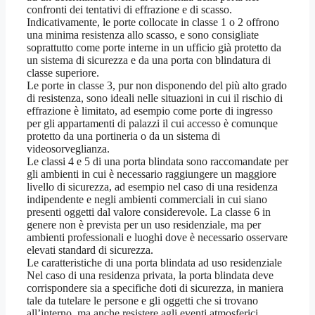
confronti dei tentativi di effrazione e di scasso.
Indicativamente, le porte collocate in classe 1 o 2 offrono
una minima resistenza allo scasso, e sono consigliate
soprattutto come porte interne in un ufficio già protetto da
un sistema di sicurezza e da una porta con blindatura di
classe superiore.
Le porte in classe 3, pur non disponendo del più alto grado
di resistenza, sono ideali nelle situazioni in cui il rischio di
effrazione è limitato, ad esempio come porte di ingresso
per gli appartamenti di palazzi il cui accesso è comunque
protetto da una portineria o da un sistema di
videosorveglianza.
Le classi 4 e 5 di una porta blindata sono raccomandate per
gli ambienti in cui è necessario raggiungere un maggiore
livello di sicurezza, ad esempio nel caso di una residenza
indipendente e negli ambienti commerciali in cui siano
presenti oggetti dal valore considerevole. La classe 6 in
genere non è prevista per un uso residenziale, ma per
ambienti professionali e luoghi dove è necessario osservare
elevati standard di sicurezza.
Le caratteristiche di una porta blindata ad uso residenziale
Nel caso di una residenza privata, la porta blindata deve
corrispondere sia a specifiche doti di sicurezza, in maniera
tale da tutelare le persone e gli oggetti che si trovano
all’interno, ma anche resistere agli eventi atmosferici