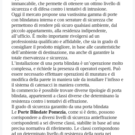
immancabile, che permette di ottenere un ottimo livello di
sicurezza e di difesa contro i tentativi di intrusione.
Oggi il mercato propone una vastissima gamma di porte
con blindatura interna e con serrature di sicurezza che
permettono di rendere più sicuro qualsiasi ambiente, dal
piccolo appartamento, alla residenza indipendente,
all’ufficio. É molto importante rivolgersi ad un
professionista qualificato e affidabile, che sia in grado di
consigliare il prodotto migliore, in base alle caratteristiche
dell’ambiente di destinazione, ma anche di garantire la
totale riservatezza e sicurezza.
L’installazione di una porta blindata è un’operazione molto
complessa, e richiede la presenza di operatori esperti. Può
essere necessario effettuare operazioni di muratura e di
modifica della parete in maniera tale da installare l’infisso e
il sistema di catenacci in maniera corretta.
In commercio è possibile trovare diverse tipologie di porta
blindata, appartenenti a classi diverse che determinano la
resistenza contro i tentativi di effrazione.
Il grado di sicurezza garantito da una porta blindata
Le
Porte Blindate Pomezia
, come si è detto, possono
corrispondere a diversi livelli di sicurezza antieffrazione
corrispondenti a sei diverse classi, stabilite in base ad una
precisa normativa di riferimento. Le classi corrispondono
ad un determinato livello di resistenza della porta nei