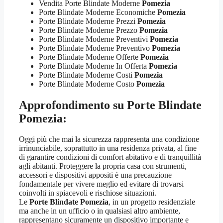
Vendita Porte Blindate Moderne
Pomezia
Porte Blindate Moderne Economiche
Pomezia
Porte Blindate Moderne Prezzi
Pomezia
Porte Blindate Moderne Prezzo
Pomezia
Porte Blindate Moderne Preventivi
Pomezia
Porte Blindate Moderne Preventivo
Pomezia
Porte Blindate Moderne Offerte
Pomezia
Porte Blindate Moderne In Offerta
Pomezia
Porte Blindate Moderne Costi
Pomezia
Porte Blindate Moderne Costo
Pomezia
Approfondimento su
Porte Blindate
Pomezia:
Oggi più che mai la sicurezza rappresenta una condizione
irrinunciabile, soprattutto in una residenza privata, al fine
di garantire condizioni di comfort abitativo e di tranquillità
agli abitanti. Proteggere la propria casa con strumenti,
accessori e dispositivi appositi è una precauzione
fondamentale per vivere meglio ed evitare di trovarsi
coinvolti in spiacevoli e rischiose situazioni.
Le
Porte Blindate Pomezia
, in un progetto residenziale
ma anche in un ufficio o in qualsiasi altro ambiente,
rappresentano sicuramente un dispositivo importante e