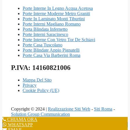
Porte Interne In Legno Acqua Acetosa
Porte Interne Moderne Metro Graniti
Porte In Laminato Monti Tiburtini
Porte Interni Magliano Romano
Porta Blindata Infernetto
Porte Interni Saracinesco
Porte Interne Con Vetro Tor De Schiavi
Porte Casa Tuscolano
Porte Blindate Appio Pignatelli
Porte Casa Via Barberini Roma
P.IVA: 14160821006
Mappa Del Sito
Privacy
Cookie Policy (UE)
Copyright © 2024 |
Realizzazione Siti Web
-
Siti Roma
-
Solution Group Communication
CHIAMA ORA
WHATSAPP
EMAIL