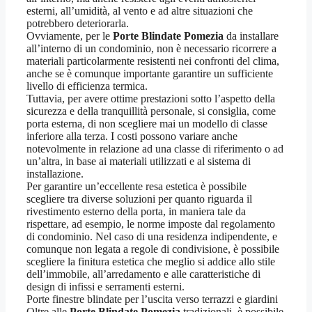
esterni, all’umidità, al vento e ad altre situazioni che
potrebbero deteriorarla.
Ovviamente, per le
Porte Blindate Pomezia
da installare
all’interno di un condominio, non è necessario ricorrere a
materiali particolarmente resistenti nei confronti del clima,
anche se è comunque importante garantire un sufficiente
livello di efficienza termica.
Tuttavia, per avere ottime prestazioni sotto l’aspetto della
sicurezza e della tranquillità personale, si consiglia, come
porta esterna, di non scegliere mai un modello di classe
inferiore alla terza. I costi possono variare anche
notevolmente in relazione ad una classe di riferimento o ad
un’altra, in base ai materiali utilizzati e al sistema di
installazione.
Per garantire un’eccellente resa estetica è possibile
scegliere tra diverse soluzioni per quanto riguarda il
rivestimento esterno della porta, in maniera tale da
rispettare, ad esempio, le norme imposte dal regolamento
di condominio. Nel caso di una residenza indipendente, e
comunque non legata a regole di condivisione, è possibile
scegliere la finitura estetica che meglio si addice allo stile
dell’immobile, all’arredamento e alle caratteristiche di
design di infissi e serramenti esterni.
Porte finestre blindate per l’uscita verso terrazzi e giardini
Oltre alle
Porte Blindate Pomezia
tradizionali, è possibile