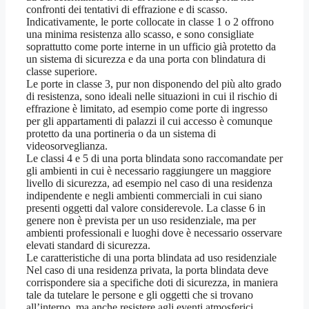
confronti dei tentativi di effrazione e di scasso.
Indicativamente, le porte collocate in classe 1 o 2 offrono
una minima resistenza allo scasso, e sono consigliate
soprattutto come porte interne in un ufficio già protetto da
un sistema di sicurezza e da una porta con blindatura di
classe superiore.
Le porte in classe 3, pur non disponendo del più alto grado
di resistenza, sono ideali nelle situazioni in cui il rischio di
effrazione è limitato, ad esempio come porte di ingresso
per gli appartamenti di palazzi il cui accesso è comunque
protetto da una portineria o da un sistema di
videosorveglianza.
Le classi 4 e 5 di una porta blindata sono raccomandate per
gli ambienti in cui è necessario raggiungere un maggiore
livello di sicurezza, ad esempio nel caso di una residenza
indipendente e negli ambienti commerciali in cui siano
presenti oggetti dal valore considerevole. La classe 6 in
genere non è prevista per un uso residenziale, ma per
ambienti professionali e luoghi dove è necessario osservare
elevati standard di sicurezza.
Le caratteristiche di una porta blindata ad uso residenziale
Nel caso di una residenza privata, la porta blindata deve
corrispondere sia a specifiche doti di sicurezza, in maniera
tale da tutelare le persone e gli oggetti che si trovano
all’interno, ma anche resistere agli eventi atmosferici