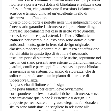
ricorrere a porte a vetri dotate di blindatura e realizzate con
infissi in ferro, che garantiscono il massimo isolamento
acustico e termico unito ad un’eccellente livello di
sicurezza antieffrazione.
Questo tipo di porta è perfetto nelle ville indipendenti dove
è necessario garantire la sicurezza e la protezione di ogni
ingresso, specialmente nel caso di uscite verso giardini,
terrazzi, verande e spazi esterni. Le
Porte Blindate
Pomezia
per esterno in questo caso sono dotate di vetri
antisfondamento, grate in ferro dal design originale,
classico o moderno, e serratura di sicurezza antieffrazione.
Per chi abita in questo tipo di strutture è necessario
installare porte di sicurezza in tutte le uscite, soprattutto nel
caso in cui siano presenti aree esterne di grandi dimensioni,
giardini, cortili e parcheggi. In questi casi la porta blindata
si inserisce in un sistema più ampio di sicurezza, che di
solito comprende anche un impianto di allarme e di
videosorveglianza.
Ampia scelta di finiture e di design
Una porta blindata per esterni deve ovviamente
corrispondere ad elevate caratteristiche di sicurezza, senza
però tralasciare quello che è l’estetica e il design. Le
proposte per realizzare un ingresso elegante, funzionale e
sicuro sono tantissime, da scegliere in relazione alle