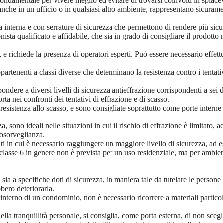
ondamentale per vivere meglio ed evitare di trovarsi coinvolti in spiacevo
 anche in un ufficio o in qualsiasi altro ambiente, rappresentano sicura
.
interna e con serrature di sicurezza che permettono di rendere più sicur
ista qualificato e affidabile, che sia in grado di consigliare il prodotto 
e richiede la presenza di operatori esperti. Può essere necessario effett
partenenti a classi diverse che determinano la resistenza contro i tentativ
ondere a diversi livelli di sicurezza antieffrazione corrispondenti a sei d
ta nei confronti dei tentativi di effrazione e di scasso.
resistenza allo scasso, e sono consigliate soprattutto come porte interne 
, sono ideali nelle situazioni in cui il rischio di effrazione è limitato, 
eosorveglianza.
ti in cui è necessario raggiungere un maggiore livello di sicurezza, ad 
classe 6 in genere non è prevista per un uso residenziale, ma per ambien
ia a specifiche doti di sicurezza, in maniera tale da tutelare le persone e
bbero deteriorarla.
l’interno di un condominio, non è necessario ricorrere a materiali partic
della tranquillità personale, si consiglia, come porta esterna, di non sceg