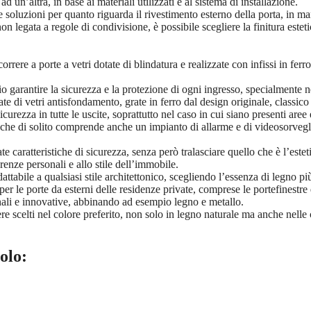
 un’altra, in base ai materiali utilizzati e al sistema di installazione.
rse soluzioni per quanto riguarda il rivestimento esterno della porta, in 
egata a regole di condivisione, è possibile scegliere la finitura estetic
icorrere a porte a vetri dotate di blindatura e realizzate con infissi in f
o garantire la sicurezza e la protezione di ogni ingresso, specialmente ne
e di vetri antisfondamento, grate in ferro dal design originale, classico
sicurezza in tutte le uscite, soprattutto nel caso in cui siano presenti aree
a, che di solito comprende anche un impianto di allarme e di videosorvegl
caratteristiche di sicurezza, senza però tralasciare quello che è l’estet
renze personali e allo stile dell’immobile.
ttabile a qualsiasi stile architettonico, scegliendo l’essenza di legno pi
 per le porte da esterni delle residenze private, comprese le portefinestre 
inali e innovative, abbinando ad esempio legno e metallo.
e scelti nel colore preferito, non solo in legno naturale ma anche nelle 
olo: