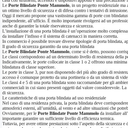
casa con strumenti, accessori e dispositivi appositi è una precauzione f
Le
Porte Blindate Ponte Mammolo
, in un progetto residenziale ma
un ottimo livello di sicurezza e di difesa contro i tentativi di intrusione
Oggi il mercato propone una vastissima gamma di porte con blindatura 
indipendente, all’ufficio. É molto importante rivolgersi ad un profession
anche di garantire la totale riservatezza e sicurezza.
L’installazione di una porta blindata è un’operazione molto complessa, 
da installare l’infisso e il sistema di catenacci in maniera corretta.
In commercio è possibile trovare diverse tipologie di porta blindata, ap
Il grado di sicurezza garantito da una porta blindata
Le
Porte Blindate Ponte Mammolo
, come si è detto, possono corrisp
Le classi corrispondono ad un determinato livello di resistenza della por
Indicativamente, le porte collocate in classe 1 o 2 offrono una minima 
blindatura di classe superiore.
Le porte in classe 3, pur non disponendo del più alto grado di resistenza
accesso è comunque protetto da una portineria o da un sistema di vid
Le classi 4 e 5 di una porta blindata sono raccomandate per gli ambien
commerciali in cui siano presenti oggetti dal valore considerevole. La 
di sicurezza.
Le caratteristiche di una porta blindata ad uso residenziale
Nel caso di una residenza privata, la porta blindata deve corrispondere s
atmosferici esterni, all’umidità, al vento e ad altre situazioni che potre
Ovviamente, per le
Porte Blindate Ponte Mammolo
da installare al
importante garantire un sufficiente livello di efficienza termica.
Tuttavia, per avere ottime prestazioni sotto l’aspetto della sicurezza e 