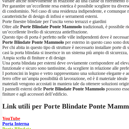
variare anche notevolmente in relazione ad una classe di riferimento o ad
Per garantire un’eccellente resa estetica è possibile scegliere tra dive
di condominio. Nel caso di una residenza indipendente, e comunque non l
caratteristiche di design di infissi e serramenti esterni.
Porte finestre blindate per l’uscita verso terrazzi e giardini
Oltre alle
Porte Blindate Ponte Mammolo
tradizionali, è possibile r
un’eccellente livello di sicurezza antieffrazione.
Questo tipo di porta è perfetto nelle ville indipendenti dove è necessari
Porte Blindate Ponte Mammolo
per esterno in questo caso sono dotat
Per chi abita in questo tipo di strutture è necessario installare porte di 
casi la porta blindata si inserisce in un sistema più ampio di sicurezz
Ampia scelta di finiture e di design
Una porta blindata per esterni deve ovviamente corrispondere ad elevate 
funzionale e sicuro sono tantissime, da scegliere in relazione alle prefe
I portoncini in legno e vetro rappresentano una soluzione elegante e ada
ferro offre un’ampia possibilità di lavorazione, ed è il materiale ideale
materiali vengono accostati in maniera tale da ottenere soluzioni orig
I pannelli esterni delle
Porte Blindate Ponte Mammolo
possono esser
finiture e agli accessori dell’edificio.
Link utili per
Porte Blindate Ponte Mamm
YouTube
Porta Interna
Porta Blindata