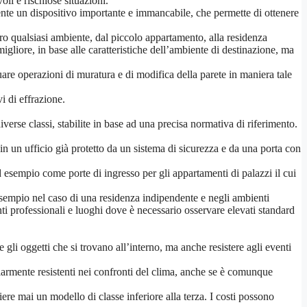
li e rischiose situazioni.
mente un dispositivo importante e immancabile, che permette di ottenere
o qualsiasi ambiente, dal piccolo appartamento, alla residenza
migliore, in base alle caratteristiche dell’ambiente di destinazione, ma
uare operazioni di muratura e di modifica della parete in maniera tale
i di effrazione.
iverse classi, stabilite in base ad una precisa normativa di riferimento.
in un ufficio già protetto da un sistema di sicurezza e da una porta con
ad esempio come porte di ingresso per gli appartamenti di palazzi il cui
esempio nel caso di una residenza indipendente e negli ambienti
ti professionali e luoghi dove è necessario osservare elevati standard
 gli oggetti che si trovano all’interno, ma anche resistere agli eventi
olarmente resistenti nei confronti del clima, anche se è comunque
liere mai un modello di classe inferiore alla terza. I costi possono