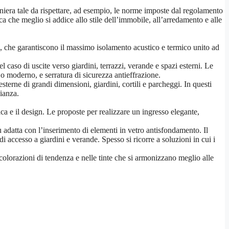
maniera tale da rispettare, ad esempio, le norme imposte dal regolamento
a che meglio si addice allo stile dell’immobile, all’arredamento e alle
erro, che garantiscono il massimo isolamento acustico e termico unito ad
l caso di uscite verso giardini, terrazzi, verande e spazi esterni. Le
 o moderno, e serratura di sicurezza antieffrazione.
 esterne di grandi dimensioni, giardini, cortili e parcheggi. In questi
ianza.
ica e il design. Le proposte per realizzare un ingresso elegante,
ù adatta con l’inserimento di elementi in vetro antisfondamento. Il
di accesso a giardini e verande. Spesso si ricorre a soluzioni in cui i
colorazioni di tendenza e nelle tinte che si armonizzano meglio alle