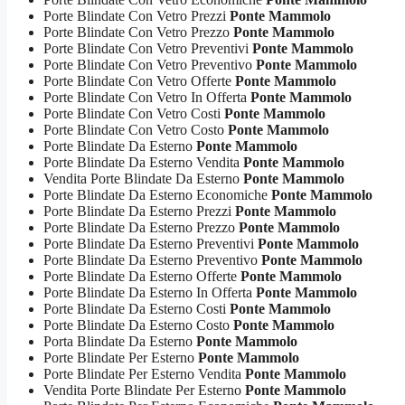
Porte Blindate Con Vetro Prezzi
Ponte Mammolo
Porte Blindate Con Vetro Prezzo
Ponte Mammolo
Porte Blindate Con Vetro Preventivi
Ponte Mammolo
Porte Blindate Con Vetro Preventivo
Ponte Mammolo
Porte Blindate Con Vetro Offerte
Ponte Mammolo
Porte Blindate Con Vetro In Offerta
Ponte Mammolo
Porte Blindate Con Vetro Costi
Ponte Mammolo
Porte Blindate Con Vetro Costo
Ponte Mammolo
Porte Blindate Da Esterno
Ponte Mammolo
Porte Blindate Da Esterno Vendita
Ponte Mammolo
Vendita Porte Blindate Da Esterno
Ponte Mammolo
Porte Blindate Da Esterno Economiche
Ponte Mammolo
Porte Blindate Da Esterno Prezzi
Ponte Mammolo
Porte Blindate Da Esterno Prezzo
Ponte Mammolo
Porte Blindate Da Esterno Preventivi
Ponte Mammolo
Porte Blindate Da Esterno Preventivo
Ponte Mammolo
Porte Blindate Da Esterno Offerte
Ponte Mammolo
Porte Blindate Da Esterno In Offerta
Ponte Mammolo
Porte Blindate Da Esterno Costi
Ponte Mammolo
Porte Blindate Da Esterno Costo
Ponte Mammolo
Porta Blindate Da Esterno
Ponte Mammolo
Porte Blindate Per Esterno
Ponte Mammolo
Porte Blindate Per Esterno Vendita
Ponte Mammolo
Vendita Porte Blindate Per Esterno
Ponte Mammolo