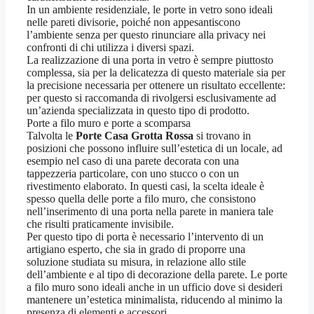
In un ambiente residenziale, le porte in vetro sono ideali
nelle pareti divisorie, poiché non appesantiscono
l’ambiente senza per questo rinunciare alla privacy nei
confronti di chi utilizza i diversi spazi.
La realizzazione di una porta in vetro è sempre piuttosto
complessa, sia per la delicatezza di questo materiale sia per
la precisione necessaria per ottenere un risultato eccellente:
per questo si raccomanda di rivolgersi esclusivamente ad
un’azienda specializzata in questo tipo di prodotto.
Porte a filo muro e porte a scomparsa
Talvolta le
Porte Casa Grotta Rossa
si trovano in
posizioni che possono influire sull’estetica di un locale, ad
esempio nel caso di una parete decorata con una
tappezzeria particolare, con uno stucco o con un
rivestimento elaborato. In questi casi, la scelta ideale è
spesso quella delle porte a filo muro, che consistono
nell’inserimento di una porta nella parete in maniera tale
che risulti praticamente invisibile.
Per questo tipo di porta è necessario l’intervento di un
artigiano esperto, che sia in grado di proporre una
soluzione studiata su misura, in relazione allo stile
dell’ambiente e al tipo di decorazione della parete. Le porte
a filo muro sono ideali anche in un ufficio dove si desideri
mantenere un’estetica minimalista, riducendo al minimo la
presenza di elementi e accessori.