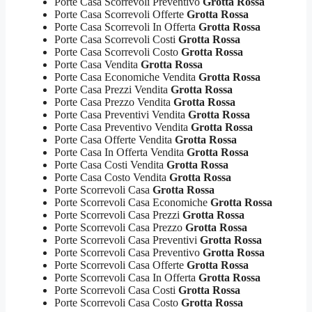
Porte Casa Scorrevoli Preventivo
Grotta Rossa
Porte Casa Scorrevoli Offerte
Grotta Rossa
Porte Casa Scorrevoli In Offerta
Grotta Rossa
Porte Casa Scorrevoli Costi
Grotta Rossa
Porte Casa Scorrevoli Costo
Grotta Rossa
Porte Casa Vendita
Grotta Rossa
Porte Casa Economiche Vendita
Grotta Rossa
Porte Casa Prezzi Vendita
Grotta Rossa
Porte Casa Prezzo Vendita
Grotta Rossa
Porte Casa Preventivi Vendita
Grotta Rossa
Porte Casa Preventivo Vendita
Grotta Rossa
Porte Casa Offerte Vendita
Grotta Rossa
Porte Casa In Offerta Vendita
Grotta Rossa
Porte Casa Costi Vendita
Grotta Rossa
Porte Casa Costo Vendita
Grotta Rossa
Porte Scorrevoli Casa
Grotta Rossa
Porte Scorrevoli Casa Economiche
Grotta Rossa
Porte Scorrevoli Casa Prezzi
Grotta Rossa
Porte Scorrevoli Casa Prezzo
Grotta Rossa
Porte Scorrevoli Casa Preventivi
Grotta Rossa
Porte Scorrevoli Casa Preventivo
Grotta Rossa
Porte Scorrevoli Casa Offerte
Grotta Rossa
Porte Scorrevoli Casa In Offerta
Grotta Rossa
Porte Scorrevoli Casa Costi
Grotta Rossa
Porte Scorrevoli Casa Costo
Grotta Rossa