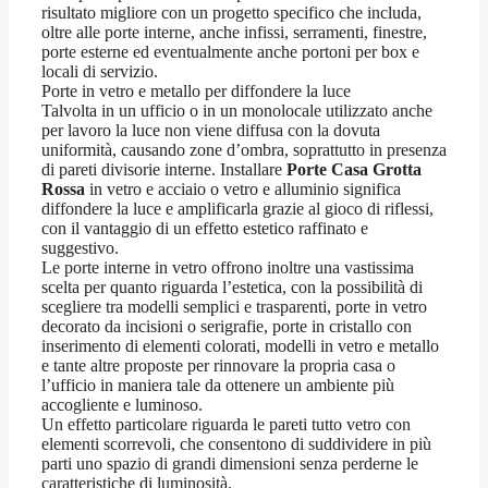
risultato migliore con un progetto specifico che includa,
oltre alle porte interne, anche infissi, serramenti, finestre,
porte esterne ed eventualmente anche portoni per box e
locali di servizio.
Porte in vetro e metallo per diffondere la luce
Talvolta in un ufficio o in un monolocale utilizzato anche
per lavoro la luce non viene diffusa con la dovuta
uniformità, causando zone d’ombra, soprattutto in presenza
di pareti divisorie interne. Installare
Porte Casa Grotta
Rossa
in vetro e acciaio o vetro e alluminio significa
diffondere la luce e amplificarla grazie al gioco di riflessi,
con il vantaggio di un effetto estetico raffinato e
suggestivo.
Le porte interne in vetro offrono inoltre una vastissima
scelta per quanto riguarda l’estetica, con la possibilità di
scegliere tra modelli semplici e trasparenti, porte in vetro
decorato da incisioni o serigrafie, porte in cristallo con
inserimento di elementi colorati, modelli in vetro e metallo
e tante altre proposte per rinnovare la propria casa o
l’ufficio in maniera tale da ottenere un ambiente più
accogliente e luminoso.
Un effetto particolare riguarda le pareti tutto vetro con
elementi scorrevoli, che consentono di suddividere in più
parti uno spazio di grandi dimensioni senza perderne le
caratteristiche di luminosità.