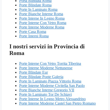
Porta Blindata Roma
Porte Blindate Roma
Porte In Laminato Roma
Porte Bianche Interne Roma
Porte Interne In Legno Roma
Porte Interne Con Vetro Roma
Porte Interne Moderne Roma
Porte Casa Roma
Porte Interni Roma
I nostri servizi in Provincia di
Roma
Porte Interne Con Vetro Torrita Tiberina
Porte Interne Moderne Nettunense
Porte Blindate Eur
Porte Blindate Ponte Galeria
Porte In Laminato Piazza Vittorio Roma
Porte Interne Moderne Civitella San Paolo
Porte Bianche Interne Gregorio VII
Porte In Laminato Tor De Schiavi
Porte Interne In Legno Metro Alessandrino
Porte Interne Moderne Castel San Pietro Romano