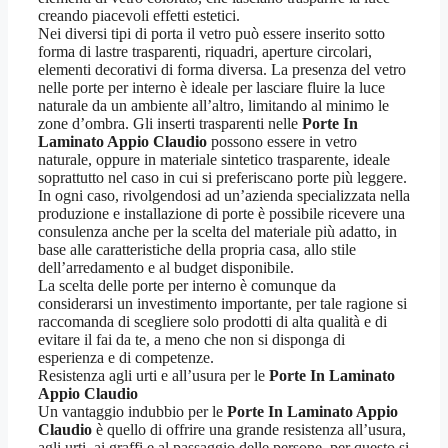
creando piacevoli effetti estetici.
Nei diversi tipi di porta il vetro può essere inserito sotto
forma di lastre trasparenti, riquadri, aperture circolari,
elementi decorativi di forma diversa. La presenza del vetro
nelle porte per interno è ideale per lasciare fluire la luce
naturale da un ambiente all’altro, limitando al minimo le
zone d’ombra. Gli inserti trasparenti nelle
Porte In
Laminato Appio Claudio
possono essere in vetro
naturale, oppure in materiale sintetico trasparente, ideale
soprattutto nel caso in cui si preferiscano porte più leggere.
In ogni caso, rivolgendosi ad un’azienda specializzata nella
produzione e installazione di porte è possibile ricevere una
consulenza anche per la scelta del materiale più adatto, in
base alle caratteristiche della propria casa, allo stile
dell’arredamento e al budget disponibile.
La scelta delle porte per interno è comunque da
considerarsi un investimento importante, per tale ragione si
raccomanda di scegliere solo prodotti di alta qualità e di
evitare il fai da te, a meno che non si disponga di
esperienza e di competenze.
Resistenza agli urti e all’usura per le
Porte In Laminato
Appio Claudio
Un vantaggio indubbio per le
Porte In Laminato Appio
Claudio
è quello di offrire una grande resistenza all’usura,
agli urti, ai graffi e al passaggio delle persone, per questo si