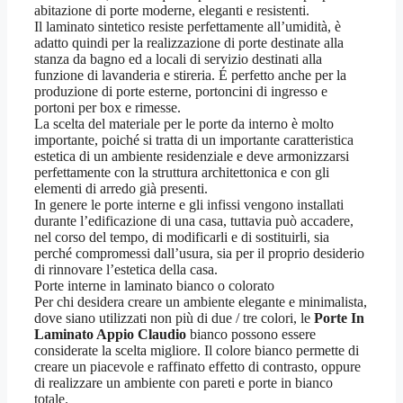
abitazione di porte moderne, eleganti e resistenti.
Il laminato sintetico resiste perfettamente all’umidità, è
adatto quindi per la realizzazione di porte destinate alla
stanza da bagno ed a locali di servizio destinati alla
funzione di lavanderia e stireria. É perfetto anche per la
produzione di porte esterne, portoncini di ingresso e
portoni per box e rimesse.
La scelta del materiale per le porte da interno è molto
importante, poiché si tratta di un importante caratteristica
estetica di un ambiente residenziale e deve armonizzarsi
perfettamente con la struttura architettonica e con gli
elementi di arredo già presenti.
In genere le porte interne e gli infissi vengono installati
durante l’edificazione di una casa, tuttavia può accadere,
nel corso del tempo, di modificarli e di sostituirli, sia
perché compromessi dall’usura, sia per il proprio desiderio
di rinnovare l’estetica della casa.
Porte interne in laminato bianco o colorato
Per chi desidera creare un ambiente elegante e minimalista,
dove siano utilizzati non più di due / tre colori, le
Porte In
Laminato Appio Claudio
bianco possono essere
considerate la scelta migliore. Il colore bianco permette di
creare un piacevole e raffinato effetto di contrasto, oppure
di realizzare un ambiente con pareti e porte in bianco
totale.