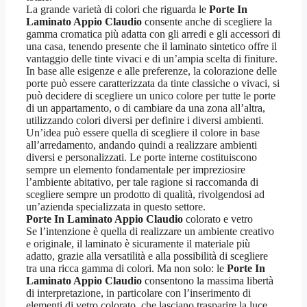
La grande varietà di colori che riguarda le
Porte In
Laminato Appio Claudio
consente anche di scegliere la
gamma cromatica più adatta con gli arredi e gli accessori di
una casa, tenendo presente che il laminato sintetico offre il
vantaggio delle tinte vivaci e di un’ampia scelta di finiture.
In base alle esigenze e alle preferenze, la colorazione delle
porte può essere caratterizzata da tinte classiche o vivaci, si
può decidere di scegliere un unico colore per tutte le porte
di un appartamento, o di cambiare da una zona all’altra,
utilizzando colori diversi per definire i diversi ambienti.
Un’idea può essere quella di scegliere il colore in base
all’arredamento, andando quindi a realizzare ambienti
diversi e personalizzati. Le porte interne costituiscono
sempre un elemento fondamentale per impreziosire
l’ambiente abitativo, per tale ragione si raccomanda di
scegliere sempre un prodotto di qualità, rivolgendosi ad
un’azienda specializzata in questo settore.
Porte In Laminato Appio Claudio
colorato e vetro
Se l’intenzione è quella di realizzare un ambiente creativo
e originale, il laminato è sicuramente il materiale più
adatto, grazie alla versatilità e alla possibilità di scegliere
tra una ricca gamma di colori. Ma non solo: le
Porte In
Laminato Appio Claudio
consentono la massima libertà
di interpretazione, in particolare con l’inserimento di
elementi di vetro colorato, che lasciano trasparire la luce