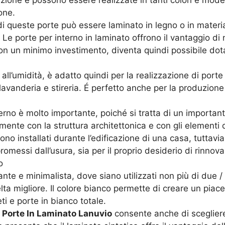
ione e possono essere realizzate in tanti colori e model
one.
 di queste porte può essere laminato in legno o in material
 Le porte per interno in laminato offrono il vantaggio d
on un minimo investimento, diventa quindi possibile dota
 all’umidità, è adatto quindi per la realizzazione di por
i lavanderia e stireria. É perfetto anche per la produzion
terno è molto importante, poiché si tratta di un importan
ente con la struttura architettonica e con gli elementi d
ngono installati durante l’edificazione di una casa, tutta
promessi dall’usura, sia per il proprio desiderio di rinnova
o
te e minimalista, dove siano utilizzati non più di due / t
a migliore. Il colore bianco permette di creare un piacev
i e porte in bianco totale.
e
Porte In Laminato Lanuvio
consente anche di sceglier