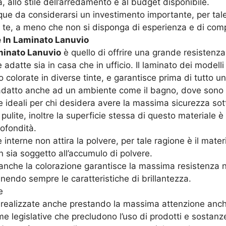
a, allo stile dell’arredamento e al budget disponibile.
que da considerarsi un investimento importante, per tal
i da te, a meno che non si disponga di esperienza e di co
e In Laminato Lanuvio
minato Lanuvio
è quello di offrire una grande resistenza a
 adatte sia in casa che in ufficio. Il laminato dei modell
 o colorate in diverse tinte, e garantisce prima di tutto u
ndi adatto anche ad un ambiente come il bagno, dove sono
ideali per chi desidera avere la massima sicurezza sotto 
pulite, inoltre la superficie stessa di questo materiale
rofondità.
te interne non attira la polvere, per tale ragione è il mat
n sia soggetto all’accumulo di polvere.
anche la colorazione garantisce la massima resistenza nei
nendo sempre le caratteristiche di brillantezza.
e
 realizzate anche prestando la massima attenzione anche
me legislative che precludono l’uso di prodotti e sosta