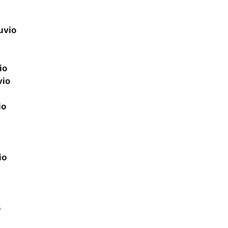
uvio
io
vio
io
io
o