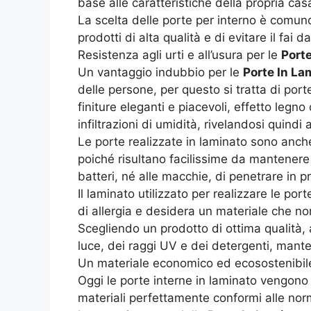
base alle caratteristiche della propria cas
La scelta delle porte per interno è comun
prodotti di alta qualità e di evitare il fa
Resistenza agli urti e all’usura per le
Port
Un vantaggio indubbio per le
Porte In La
delle persone, per questo si tratta di porte
finiture eleganti e piacevoli, effetto legno
infiltrazioni di umidità, rivelandosi qui
Le porte realizzate in laminato sono anche 
poiché risultano facilissime da mantenere 
batteri, né alle macchie, di penetrare in p
Il laminato utilizzato per realizzare le por
di allergia e desidera un materiale che no
Scegliendo un prodotto di ottima qualità, 
luce, dei raggi UV e dei detergenti, mante
Un materiale economico ed ecosostenibil
Oggi le porte interne in laminato vengono
materiali perfettamente conformi alle nor