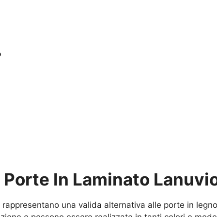
o
u
Porte In Laminato Lanuvio
 rappresentano una valida alternativa alle porte in legn