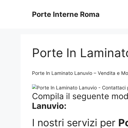
Vai
al
Porte Interne Roma
contenuto
Porte In Laminat
Porte In Laminato Lanuvio – Vendita e Mont
Compila il seguente modu
Lanuvio:
I nostri servizi per
P