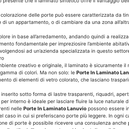
 presente che il laminato sintetico offre il vantaggio dell
 colorazione delle porte può essere caratterizzata da tin
e di un appartamento, o di cambiare da una zona all’altra, 
colore in base all’arredamento, andando quindi a realizza
mento fondamentale per impreziosire l’ambiente abitativ
ivolgendosi ad un’azienda specializzata in questo settor
ro
biente creativo e originale, il laminato è sicuramente il m
ca gamma di colori. Ma non solo: le
Porte In Laminato La
imento di elementi di vetro colorato, che lasciano traspari
e inserito sotto forma di lastre trasparenti, riquadri, aper
per interno è ideale per lasciare fluire la luce naturale d
renti nelle
Porte In Laminato Lanuvio
possono essere in 
el caso in cui si preferiscano porte più leggere. In ogni
ione di porte è possibile ricevere una consulenza anche p