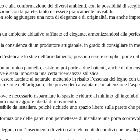
ico e alla conformazione dei diversi ambienti, con la possibilità di sceglier
ione con la parete, tanto da essere praticamente invisibili.
a non solo aggiungere una nota di eleganza e di originalità, ma anche imp
in un ambiente abitativo raffinato ed elegante, armonizzandosi alla perfe
la consulenza di un produttore artigianale, in grado di consigliare in mer
 l’estetica e lo stile dell’arredamento, possono essere semplici porte da
con un unico pannello, esistono poi porte a due battenti, anche di dimens
ve è stata impostata una certa ricercatezza stilistica.
essere lasciate al naturale, mettendo in risalto l’essenza del legno con 
iscrezione dell’artigiano, che provvederà a valutare con attenzione l’aspet
dove è necessario risparmiare lo spazio e ridurre al minimo gli ingombri
indi una maggiore libertà di movimento.
sibile da installare, poiché richiede uno spazio libero sulla parete che pe
ormazione delle pareti non permettesse di installare una porta scorrevole t
n legno, con l’inserimento di vetri o altri elementi decorativi che ne alle