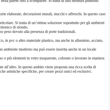
nella parete fino a scomparire. Si tratta di una struttura piuttosto
erie elaborate, decorazioni murali, stucchi e affreschi. In questo caso
colare. Si tratta di un’ottima soluzione soprattutto per gli ambienti
tettonico di sfondo.
po peso dovuto alla presenza di porte tradizionali.
co, in pvc o altro materiale plastico, ma anche in alluminio, acciaio,
 in un ambiente moderno ma può essere inserita anche in un locale
no o più elementi in vetro trasparente, colorato o lavorato in maniera
te all’altro. In questo ambito viene proposta una ricca scelta di
he artistiche specifiche, per creare pezzi unici ed esclusivi.