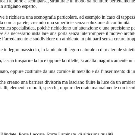
ideali le porte a scomparsa, strutturate in modo da rientrare perfettamente 
n artigiano esperto.
e è richiesta una scenografia particolare, ad esempio in caso di tappezz
ata con la parete, creando una superficie senza soluzione di continuità.
ica specialistica, poiché richiedono un’attenzione e una precisione parti
ove sia necessario installare una porta senza interrompere il motivo archi
re l’arredamento e suddividere un ambiente in più parti senza creare trop
te in legno massiccio, in laminato di legno naturale o di materiale sinteti
a, lascia trasparire la luce oppure la riflette, si adatta magnificamente
nato, oppure costituite da una cornice in metallo e dall’inserimento di u
, che creano una barriera divisoria ma lasciano fluire la luce da un ambien
talli, elementi colorati, specchi, oppure decorate manualmente con tecnic
Blindate, Porte Laccate, Porte Laminate, di altissima qualità.