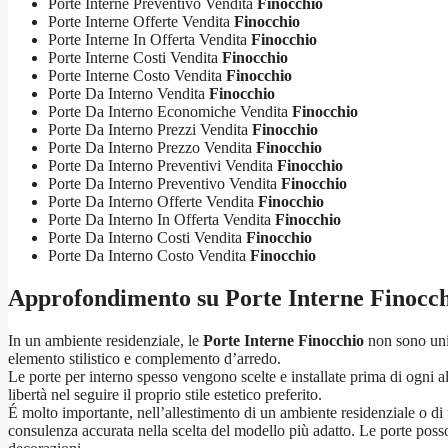
Porte Interne Preventivo Vendita
Finocchio
Porte Interne Offerte Vendita
Finocchio
Porte Interne In Offerta Vendita
Finocchio
Porte Interne Costi Vendita
Finocchio
Porte Interne Costo Vendita
Finocchio
Porte Da Interno Vendita
Finocchio
Porte Da Interno Economiche Vendita
Finocchio
Porte Da Interno Prezzi Vendita
Finocchio
Porte Da Interno Prezzo Vendita
Finocchio
Porte Da Interno Preventivi Vendita
Finocchio
Porte Da Interno Preventivo Vendita
Finocchio
Porte Da Interno Offerte Vendita
Finocchio
Porte Da Interno In Offerta Vendita
Finocchio
Porte Da Interno Costi Vendita
Finocchio
Porte Da Interno Costo Vendita
Finocchio
Approfondimento su
Porte Interne Finocch
In un ambiente residenziale, le
Porte Interne Finocchio
non sono unic
elemento stilistico e complemento d’arredo.
Le porte per interno spesso vengono scelte e installate prima di ogni a
libertà nel seguire il proprio stile estetico preferito.
É molto importante, nell’allestimento di un ambiente residenziale o di u
consulenza accurata nella scelta del modello più adatto. Le porte posso