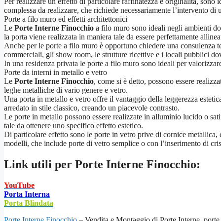
Per realizzare un effetto di particolare raffinatezza e originalità, sono 
complessa da realizzare, che richiede necessariamente l’intervento di u
Porte a filo muro ed effetti architettonici
Le
Porte Interne Finocchio
a filo muro sono ideali negli ambienti dov
la porta viene realizzata in maniera tale da essere perfettamente alline
Anche per le porte a filo muro è opportuno chiedere una consulenza tecn
commerciali, gli show room, le strutture ricettive e i locali pubblici d
In una residenza privata le porte a filo muro sono ideali per valorizza
Porte da interni in metallo e vetro
Le
Porte Interne Finocchio
, come si è detto, possono essere realizza
leghe metalliche di vario genere e vetro.
Una porta in metallo e vetro offre il vantaggio della leggerezza estetic
arredato in stile classico, creando un piacevole contrasto.
Le porte in metallo possono essere realizzate in alluminio lucido o sati
tale da ottenere uno specifico effetto estetico.
Di particolare effetto sono le porte in vetro prive di cornice metallica
modelli, che include porte di vetro semplice o con l’inserimento di cris
Link utili per
Porte Interne Finocchio:
YouTube
Porta Interna
Porta Blindata
Porte Interne Finocchio
– Vendita e Montaggio di Porte Interne, porte 