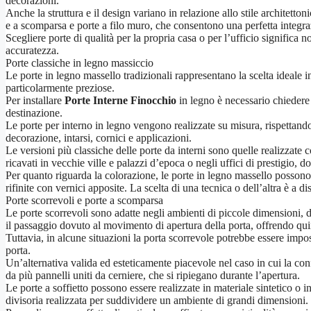
decorazioni.
Anche la struttura e il design variano in relazione allo stile architetton
e a scomparsa e porte a filo muro, che consentono una perfetta integraz
Scegliere porte di qualità per la propria casa o per l’ufficio signific
accuratezza.
Porte classiche in legno massiccio
Le porte in legno massello tradizionali rappresentano la scelta ideale 
particolarmente preziose.
Per installare
Porte Interne Finocchio
in legno è necessario chiedere 
destinazione.
Le porte per interno in legno vengono realizzate su misura, rispettando
decorazione, intarsi, cornici e applicazioni.
Le versioni più classiche delle porte da interni sono quelle realizzate 
ricavati in vecchie ville e palazzi d’epoca o negli uffici di prestigio, do
Per quanto riguarda la colorazione, le porte in legno massello possono 
rifinite con vernici apposite. La scelta di una tecnica o dell’altra è a d
Porte scorrevoli e porte a scomparsa
Le porte scorrevoli sono adatte negli ambienti di piccole dimensioni, 
il passaggio dovuto al movimento di apertura della porta, offrendo qu
Tuttavia, in alcune situazioni la porta scorrevole potrebbe essere impos
porta.
Un’alternativa valida ed esteticamente piacevole nel caso in cui la conf
da più pannelli uniti da cerniere, che si ripiegano durante l’apertura.
Le porte a soffietto possono essere realizzate in materiale sintetico o i
divisoria realizzata per suddividere un ambiente di grandi dimensioni.