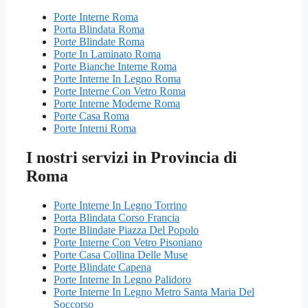
Porte Interne Roma
Porta Blindata Roma
Porte Blindate Roma
Porte In Laminato Roma
Porte Bianche Interne Roma
Porte Interne In Legno Roma
Porte Interne Con Vetro Roma
Porte Interne Moderne Roma
Porte Casa Roma
Porte Interni Roma
I nostri servizi in Provincia di
Roma
Porte Interne In Legno Torrino
Porta Blindata Corso Francia
Porte Blindate Piazza Del Popolo
Porte Interne Con Vetro Pisoniano
Porte Casa Collina Delle Muse
Porte Blindate Capena
Porte Interne In Legno Palidoro
Porte Interne In Legno Metro Santa Maria Del
Soccorso