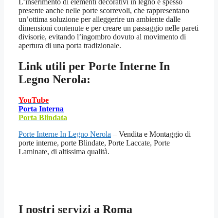
L’inserimento di elementi decorativi in legno è spesso
presente anche nelle porte scorrevoli, che rappresentano
un’ottima soluzione per alleggerire un ambiente dalle
dimensioni contenute e per creare un passaggio nelle pareti
divisorie, evitando l’ingombro dovuto al movimento di
apertura di una porta tradizionale.
Link utili per
Porte Interne In
Legno Nerola:
YouTube
Porta Interna
Porta Blindata
Porte Interne In Legno Nerola
– Vendita e Montaggio di
porte interne, porte Blindate, Porte Laccate, Porte
Laminate, di altissima qualità.
I nostri servizi a Roma