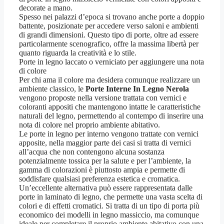
decorate a mano.
Spesso nei palazzi d’epoca si trovano anche porte a doppio
battente, posizionate per accedere verso saloni e ambienti
di grandi dimensioni. Questo tipo di porte, oltre ad essere
particolarmente scenografico, offre la massima libertà per
quanto riguarda la creatività e lo stile.
Porte in legno laccato o verniciato per aggiungere una nota
di colore
Per chi ama il colore ma desidera comunque realizzare un
ambiente classico, le
Porte Interne In Legno Nerola
vengono proposte nella versione trattata con vernici e
coloranti appositi che mantengono intatte le caratteristiche
naturali del legno, permettendo al contempo di inserire una
nota di colore nel proprio ambiente abitativo.
Le porte in legno per interno vengono trattate con vernici
apposite, nella maggior parte dei casi si tratta di vernici
all’acqua che non contengono alcuna sostanza
potenzialmente tossica per la salute e per l’ambiente, la
gamma di colorazioni è piuttosto ampia e permette di
soddisfare qualsiasi preferenza estetica e cromatica.
Un’eccellente alternativa può essere rappresentata dalle
porte in laminato di legno, che permette una vasta scelta di
colori e di effetti cromatici. Si tratta di un tipo di porta più
economico dei modelli in legno massiccio, ma comunque
ideale per completare il proprio ambiente abitativo con una