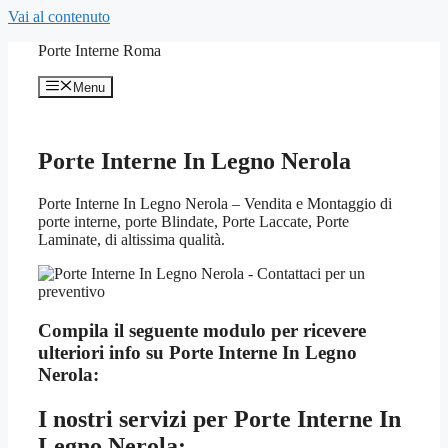
Vai al contenuto
Porte Interne Roma
Menu
Porte Interne In Legno Nerola
Porte Interne In Legno Nerola – Vendita e Montaggio di
porte interne, porte Blindate, Porte Laccate, Porte
Laminate, di altissima qualità.
Compila il seguente modulo per ricevere
ulteriori info su
Porte Interne In Legno
Nerola:
I nostri servizi per
Porte Interne In
Legno Nerola: