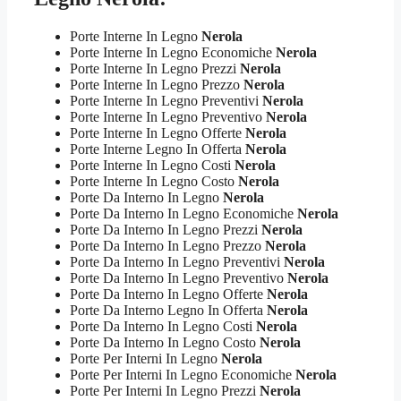
Porte Interne In Legno
Nerola
Porte Interne In Legno Economiche
Nerola
Porte Interne In Legno Prezzi
Nerola
Porte Interne In Legno Prezzo
Nerola
Porte Interne In Legno Preventivi
Nerola
Porte Interne In Legno Preventivo
Nerola
Porte Interne In Legno Offerte
Nerola
Porte Interne Legno In Offerta
Nerola
Porte Interne In Legno Costi
Nerola
Porte Interne In Legno Costo
Nerola
Porte Da Interno In Legno
Nerola
Porte Da Interno In Legno Economiche
Nerola
Porte Da Interno In Legno Prezzi
Nerola
Porte Da Interno In Legno Prezzo
Nerola
Porte Da Interno In Legno Preventivi
Nerola
Porte Da Interno In Legno Preventivo
Nerola
Porte Da Interno In Legno Offerte
Nerola
Porte Da Interno Legno In Offerta
Nerola
Porte Da Interno In Legno Costi
Nerola
Porte Da Interno In Legno Costo
Nerola
Porte Per Interni In Legno
Nerola
Porte Per Interni In Legno Economiche
Nerola
Porte Per Interni In Legno Prezzi
Nerola