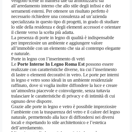
vengono scelte in maniera tale da armonizzarsi sia
all’arredamento interno che allo stile degli infissi e dei
serramenti esterni. Per ottenere un risultato perfetto è
necessario richiedere una consulenza ad un’azienda
specializzata in questo tipo di progetti, in grado di studiare
lo stile della residenza e degli elementi accessori e orientare
il cliente verso la scelta più adatta.
La presenza di porte in legno di qualità è indispensabile
per impreziosire un ambiente e aggiungere valore
all’immobile con un elemento che sia al contempo elegante
e naturale.
Porte in legno con l’inserimento di vetri
Le
Porte Interne In Legno Roma Est
possono essere
realizzate con caratteristiche diverse, tra cui l’inserimento
di lastre o elementi decorativi in vetro. Le porte per interni
in legno e vetro sono ideali in un ambiente residenziale
raffinato, dove si voglia inoltre diffondere la luce e creare
un’atmosfera piacevole e coinvolgente, senza tuttavia
tralasciare le caratteristiche di privacy e di intimità di cui
ognuno deve disporre.
Grazie alle porte in legno e vetro è possibile impreziosire
l’ambiente con la trasparenza del vetro e il calore del legno
naturale, permettendo alla luce di diffondersi nei diversi
locali e rispettando lo stile architettonico e l’estetica
dell’arredamento.