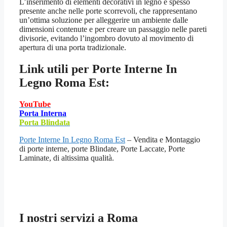
L’inserimento di elementi decorativi in legno è spesso
presente anche nelle porte scorrevoli, che rappresentano
un’ottima soluzione per alleggerire un ambiente dalle
dimensioni contenute e per creare un passaggio nelle pareti
divisorie, evitando l’ingombro dovuto al movimento di
apertura di una porta tradizionale.
Link utili per
Porte Interne In
Legno Roma Est:
YouTube
Porta Interna
Porta Blindata
Porte Interne In Legno Roma Est
– Vendita e Montaggio
di porte interne, porte Blindate, Porte Laccate, Porte
Laminate, di altissima qualità.
I nostri servizi a Roma