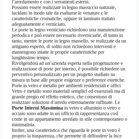
l’arredamento e con i serramenti esterni.
Possono essere realizzate in legno massiccio naturale,
lucidato in modo tale da esaltarne le venature e le
caratteristiche cromatiche, oppure in laminato trattato
adeguatamente e verniciato.
Le porte in legno verniciato richiedono una manutenzione
periodica e può essere necessario riverniciarle, di tanto in
tanto, mentre le porte in legno massello, se realizzate da un
artigiano esperto, di solito non richiedono interventi e
mantengono intatte le proprie caratteristiche per
lunghissimo tempo.
Rivolgendosi ad un’azienda esperta nella progettazione e
realizzazione di porte per interno, è possibile richiedere un
preventivo personalizzato per un progetto studiato su
misura in base alle proprie esigenze e preferenze estetiche.
Porte in vetro e metallo per ambienti residenziali e uffici
Vetro e metallo sono materiali semplici ed essenziali ma di
grande pregio ed effetto estetico, che consentono di
realizzare soluzioni d’arredo estremamente raffinate. Le
Porte Interni Massimina
in vetro e alluminio o vetro e
acciaio sono adatte in un ufficio di rappresentanza così
come in un appartamento arredato in stile contemporaneo o
minimalista.
Inoltre, una caratteristica che riguarda le porte in vetro è
proprio la trasparenza, che permette di diffondere la luce