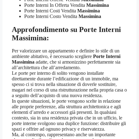
Porte Interni In Offerta Vendita
Massimina
Porte Interni Costi Vendita
Massimina
Porte Interni Costo Vendita
Massimina
Approfondimento su
Porte Interni
Massimina:
Per valorizzare un appartamento e definire lo stile di un
ambiente abitativo, è necessario scegliere
Porte Interni
Massimina
adatte, che si armonizzino perfettamente sia
all’architettura che all’arredamento.
Le porte per interno di solito vengono installate
direttamente durante l’edificazione di un immobile, ma
spesso ci si trova nella situazione di doverle sostituire,
magari nel corso di una ristrutturazione nella propria casa o
a seguito dell’acquisto di una nuova residenza.
In queste situazioni, le porte vengono scelte in relazione
alle proprie preferenze, alla struttura architettonica e agli
elementi d’arredo e accessori già presenti. In qualsiasi
contesto, sia in una residenza privata che in un ufficio, le
porte interne svolgono una duplice funzione: distribuire gli
spazi e offrire ad ognuno privacy e riservatezza.
Ma, al contempo, rappresentano anche un importante