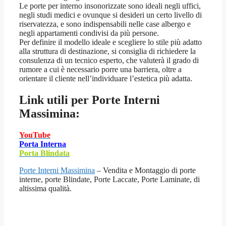
Le porte per interno insonorizzate sono ideali negli uffici,
negli studi medici e ovunque si desideri un certo livello di
riservatezza, e sono indispensabili nelle case albergo e
negli appartamenti condivisi da più persone.
Per definire il modello ideale e scegliere lo stile più adatto
alla struttura di destinazione, si consiglia di richiedere la
consulenza di un tecnico esperto, che valuterà il grado di
rumore a cui è necessario porre una barriera, oltre a
orientare il cliente nell’individuare l’estetica più adatta.
Link utili per
Porte Interni
Massimina:
YouTube
Porta Interna
Porta Blindata
Porte Interni Massimina
– Vendita e Montaggio di porte
interne, porte Blindate, Porte Laccate, Porte Laminate, di
altissima qualità.