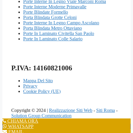
Porte Interne In Legno Viale Marconi Roma
Porte Interne Moderne Primavalle
Porte Blindate Formello
Porta Blindata Grotte Celoni
Porte Interne In Legno Campo Ascolano
Porta Blindata Metro Ottaviano
Porte In Laminato Civitella San Paolo
Porte In Laminato Colle Salario
P.IVA: 14160821006
Mappa Del Sito
Privacy
Cookie Policy (UE)
Copyright © 2024 |
Realizzazione Siti Web
-
Siti Roma
-
Solution Group Communication
CHIAMA ORA
WHATSAPP
EMAIL