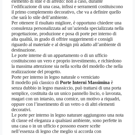
elemento di stile e di arredo: non a caso, durante
l’edificazione di una casa, infissi e serramenti costituiscono
il primo complemento decorativo, che va a definire quello
che sarà lo stile dell’ambiente.
Per ottenere il risultato migliore, è opportuno chiedere una
consulenza personalizzata ad un’azienda specializzata nella
progettazione, produzione e posa di porte per interno di
alta qualità, in grado di offrire suggerimenti e consigli
riguardo al materiale e al design più adatto all’ambiente di
destinazione.
Le porte interne di un appartamento o di un ufficio
costituiscono un vero e proprio investimento, e richiedono
la massima attenzione sia nella scelta del modello che nella
realizzazione del progetto.
Porte per interno in legno naturale o verniciato
Il modello più classico di
Porte Interni Massimina
è
senza dubbio in legno massiccio, può trattarsi di una porta
semplice, costituita da un unico pannello liscio, o lavorata,
magari con un intarsio, una cornice, un motivo a riquadri,
oppure con l’inserimento di un vetro o di altri elementi
decorativi.
Le porte per interno in legno naturare aggiungono una nota
di classe ed eleganza a qualsiasi ambiente, sono perfette in
una casa o in un ufficio e possono essere scelte
nell’essenza di legno che meglio si accorda con