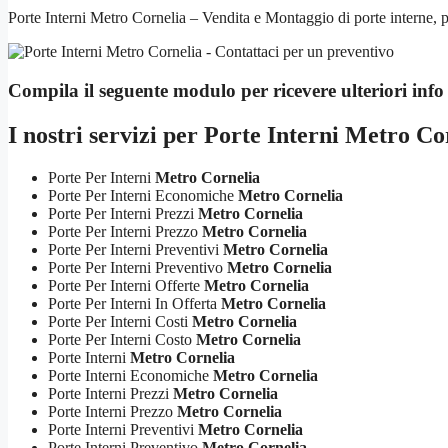
Porte Interni Metro Cornelia – Vendita e Montaggio di porte interne, po
Compila il seguente modulo per ricevere ulteriori info
I nostri servizi per
Porte Interni Metro Co
Porte Per Interni
Metro Cornelia
Porte Per Interni Economiche
Metro Cornelia
Porte Per Interni Prezzi
Metro Cornelia
Porte Per Interni Prezzo
Metro Cornelia
Porte Per Interni Preventivi
Metro Cornelia
Porte Per Interni Preventivo
Metro Cornelia
Porte Per Interni Offerte
Metro Cornelia
Porte Per Interni In Offerta
Metro Cornelia
Porte Per Interni Costi
Metro Cornelia
Porte Per Interni Costo
Metro Cornelia
Porte Interni
Metro Cornelia
Porte Interni Economiche
Metro Cornelia
Porte Interni Prezzi
Metro Cornelia
Porte Interni Prezzo
Metro Cornelia
Porte Interni Preventivi
Metro Cornelia
Porte Interni Preventivo
Metro Cornelia