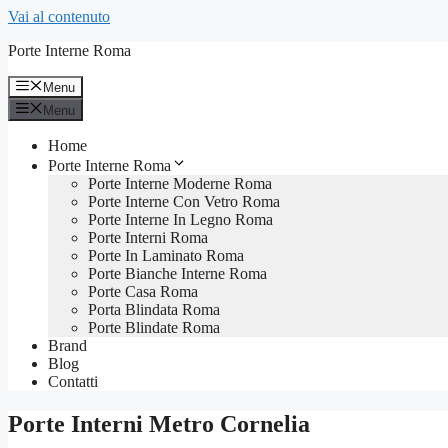
Vai al contenuto
Porte Interne Roma
Menu
Menu
Home
Porte Interne Roma
Porte Interne Moderne Roma
Porte Interne Con Vetro Roma
Porte Interne In Legno Roma
Porte Interni Roma
Porte In Laminato Roma
Porte Bianche Interne Roma
Porte Casa Roma
Porta Blindata Roma
Porte Blindate Roma
Brand
Blog
Contatti
Porte Interni Metro Cornelia