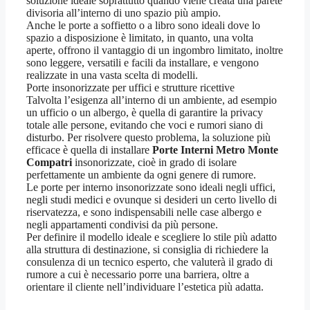
soluzione ideale soprattutto quando viene creata una parete
divisoria all’interno di uno spazio più ampio.
Anche le porte a soffietto o a libro sono ideali dove lo
spazio a disposizione è limitato, in quanto, una volta
aperte, offrono il vantaggio di un ingombro limitato, inoltre
sono leggere, versatili e facili da installare, e vengono
realizzate in una vasta scelta di modelli.
Porte insonorizzate per uffici e strutture ricettive
Talvolta l’esigenza all’interno di un ambiente, ad esempio
un ufficio o un albergo, è quella di garantire la privacy
totale alle persone, evitando che voci e rumori siano di
disturbo. Per risolvere questo problema, la soluzione più
efficace è quella di installare
Porte Interni Metro Monte
Compatri
insonorizzate, cioè in grado di isolare
perfettamente un ambiente da ogni genere di rumore.
Le porte per interno insonorizzate sono ideali negli uffici,
negli studi medici e ovunque si desideri un certo livello di
riservatezza, e sono indispensabili nelle case albergo e
negli appartamenti condivisi da più persone.
Per definire il modello ideale e scegliere lo stile più adatto
alla struttura di destinazione, si consiglia di richiedere la
consulenza di un tecnico esperto, che valuterà il grado di
rumore a cui è necessario porre una barriera, oltre a
orientare il cliente nell’individuare l’estetica più adatta.