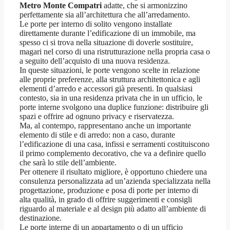
Metro Monte Compatri
adatte, che si armonizzino
perfettamente sia all’architettura che all’arredamento.
Le porte per interno di solito vengono installate
direttamente durante l’edificazione di un immobile, ma
spesso ci si trova nella situazione di doverle sostituire,
magari nel corso di una ristrutturazione nella propria casa o
a seguito dell’acquisto di una nuova residenza.
In queste situazioni, le porte vengono scelte in relazione
alle proprie preferenze, alla struttura architettonica e agli
elementi d’arredo e accessori già presenti. In qualsiasi
contesto, sia in una residenza privata che in un ufficio, le
porte interne svolgono una duplice funzione: distribuire gli
spazi e offrire ad ognuno privacy e riservatezza.
Ma, al contempo, rappresentano anche un importante
elemento di stile e di arredo: non a caso, durante
l’edificazione di una casa, infissi e serramenti costituiscono
il primo complemento decorativo, che va a definire quello
che sarà lo stile dell’ambiente.
Per ottenere il risultato migliore, è opportuno chiedere una
consulenza personalizzata ad un’azienda specializzata nella
progettazione, produzione e posa di porte per interno di
alta qualità, in grado di offrire suggerimenti e consigli
riguardo al materiale e al design più adatto all’ambiente di
destinazione.
Le porte interne di un appartamento o di un ufficio