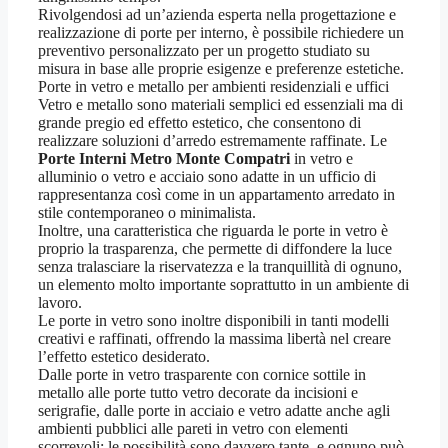
Rivolgendosi ad un’azienda esperta nella progettazione e
realizzazione di porte per interno, è possibile richiedere un
preventivo personalizzato per un progetto studiato su
misura in base alle proprie esigenze e preferenze estetiche.
Porte in vetro e metallo per ambienti residenziali e uffici
Vetro e metallo sono materiali semplici ed essenziali ma di
grande pregio ed effetto estetico, che consentono di
realizzare soluzioni d’arredo estremamente raffinate. Le
Porte Interni Metro Monte Compatri
in vetro e
alluminio o vetro e acciaio sono adatte in un ufficio di
rappresentanza così come in un appartamento arredato in
stile contemporaneo o minimalista.
Inoltre, una caratteristica che riguarda le porte in vetro è
proprio la trasparenza, che permette di diffondere la luce
senza tralasciare la riservatezza e la tranquillità di ognuno,
un elemento molto importante soprattutto in un ambiente di
lavoro.
Le porte in vetro sono inoltre disponibili in tanti modelli
creativi e raffinati, offrendo la massima libertà nel creare
l’effetto estetico desiderato.
Dalle porte in vetro trasparente con cornice sottile in
metallo alle porte tutto vetro decorate da incisioni e
serigrafie, dalle porte in acciaio e vetro adatte anche agli
ambienti pubblici alle pareti in vetro con elementi
scorrevoli: le possibilità sono davvero tante, e ognuno può