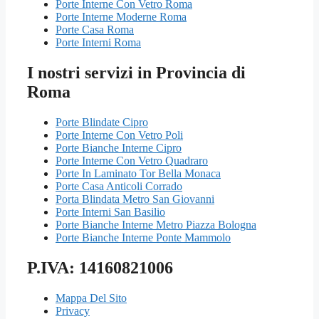
Porte Interne Con Vetro Roma
Porte Interne Moderne Roma
Porte Casa Roma
Porte Interni Roma
I nostri servizi in Provincia di
Roma
Porte Blindate Cipro
Porte Interne Con Vetro Poli
Porte Bianche Interne Cipro
Porte Interne Con Vetro Quadraro
Porte In Laminato Tor Bella Monaca
Porte Casa Anticoli Corrado
Porta Blindata Metro San Giovanni
Porte Interni San Basilio
Porte Bianche Interne Metro Piazza Bologna
Porte Bianche Interne Ponte Mammolo
P.IVA: 14160821006
Mappa Del Sito
Privacy