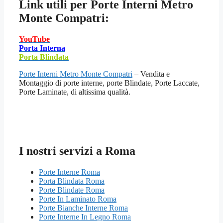
Link utili per
Porte Interni Metro
Monte Compatri:
YouTube
Porta Interna
Porta Blindata
Porte Interni Metro Monte Compatri
– Vendita e
Montaggio di porte interne, porte Blindate, Porte Laccate,
Porte Laminate, di altissima qualità.
I nostri servizi a Roma
Porte Interne Roma
Porta Blindata Roma
Porte Blindate Roma
Porte In Laminato Roma
Porte Bianche Interne Roma
Porte Interne In Legno Roma