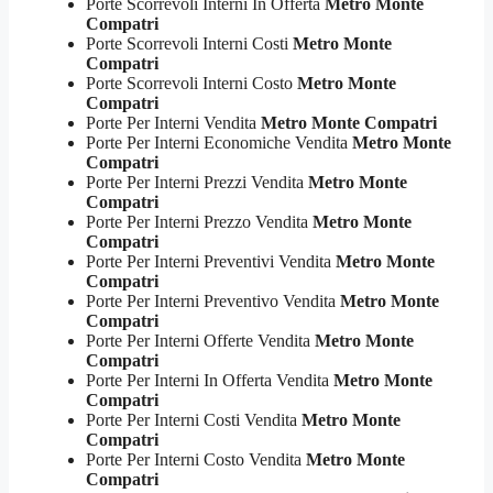
Porte Scorrevoli Interni In Offerta
Metro Monte
Compatri
Porte Scorrevoli Interni Costi
Metro Monte
Compatri
Porte Scorrevoli Interni Costo
Metro Monte
Compatri
Porte Per Interni Vendita
Metro Monte Compatri
Porte Per Interni Economiche Vendita
Metro Monte
Compatri
Porte Per Interni Prezzi Vendita
Metro Monte
Compatri
Porte Per Interni Prezzo Vendita
Metro Monte
Compatri
Porte Per Interni Preventivi Vendita
Metro Monte
Compatri
Porte Per Interni Preventivo Vendita
Metro Monte
Compatri
Porte Per Interni Offerte Vendita
Metro Monte
Compatri
Porte Per Interni In Offerta Vendita
Metro Monte
Compatri
Porte Per Interni Costi Vendita
Metro Monte
Compatri
Porte Per Interni Costo Vendita
Metro Monte
Compatri