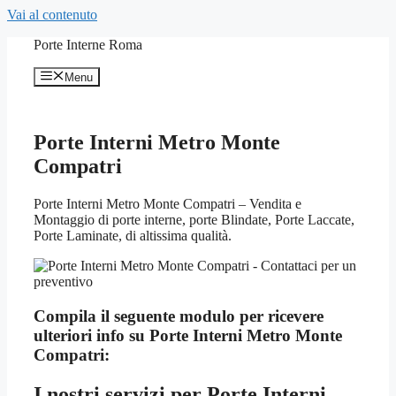
Vai al contenuto
Porte Interne Roma
Menu
Porte Interni Metro Monte
Compatri
Porte Interni Metro Monte Compatri – Vendita e
Montaggio di porte interne, porte Blindate, Porte Laccate,
Porte Laminate, di altissima qualità.
Compila il seguente modulo per ricevere
ulteriori info su
Porte Interni Metro Monte
Compatri:
I nostri servizi per
Porte Interni