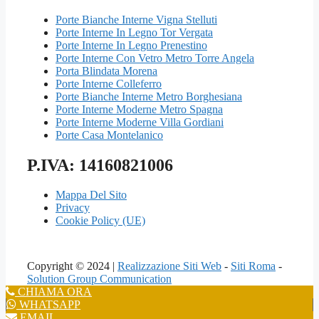
Porte Bianche Interne Vigna Stelluti
Porte Interne In Legno Tor Vergata
Porte Interne In Legno Prenestino
Porte Interne Con Vetro Metro Torre Angela
Porta Blindata Morena
Porte Interne Colleferro
Porte Bianche Interne Metro Borghesiana
Porte Interne Moderne Metro Spagna
Porte Interne Moderne Villa Gordiani
Porte Casa Montelanico
P.IVA: 14160821006
Mappa Del Sito
Privacy
Cookie Policy (UE)
Copyright © 2024 |
Realizzazione Siti Web
-
Siti Roma
-
Solution Group Communication
CHIAMA ORA
WHATSAPP
EMAIL