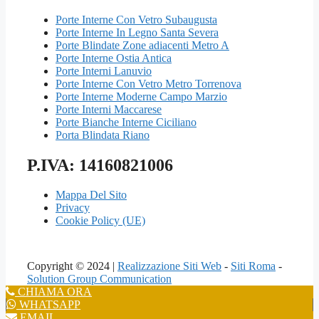
Porte Interne Con Vetro Subaugusta
Porte Interne In Legno Santa Severa
Porte Blindate Zone adiacenti Metro A
Porte Interne Ostia Antica
Porte Interni Lanuvio
Porte Interne Con Vetro Metro Torrenova
Porte Interne Moderne Campo Marzio
Porte Interni Maccarese
Porte Bianche Interne Ciciliano
Porta Blindata Riano
P.IVA: 14160821006
Mappa Del Sito
Privacy
Cookie Policy (UE)
Copyright © 2024 |
Realizzazione Siti Web
-
Siti Roma
-
Solution Group Communication
CHIAMA ORA
WHATSAPP
EMAIL