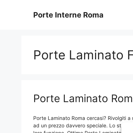
Vai
al
Porte Interne Roma
contenuto
Porte Laminato 
Porte Laminato Ro
Porte Laminato Roma cercasi? Rivolgiti a n
ad un prezzo davvero speciale. Lo staff è 