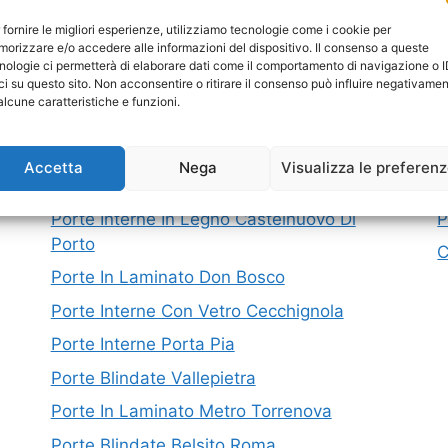
a: Tutto questo servizio è davvero …
Leggi tutto
 fornire le migliori esperienze, utilizziamo tecnologie come i cookie per
orizzare e/o accedere alle informazioni del dispositivo. Il consenso a queste
nologie ci permetterà di elaborare dati come il comportamento di navigazione o 
ci su questo sito. Non acconsentire o ritirare il consenso può influire negativame
alcune caratteristiche e funzioni.
I nostri servizi in Provincia di Roma
P
Accetta
Nega
Visualizza le preferen
Porte Interne Moderne Divino Amore
M
Porte Interne In Legno Castelnuovo Di
P
Porto
C
Porte In Laminato Don Bosco
Porte Interne Con Vetro Cecchignola
Porte Interne Porta Pia
Porte Blindate Vallepietra
Porte In Laminato Metro Torrenova
Porte Blindate Belsito Roma