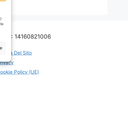
ID
nte
.IVA: 14160821006
ze
appa Del Sito
rivacy
ookie Policy (UE)