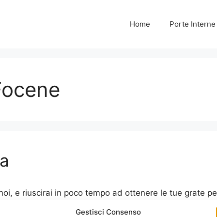
Home
Porte Intern
Focene
ma
oi, e riuscirai in poco tempo ad ottenere le tue grate pe
professionale ed attento nella realizzazione di pezzi for
Gestisci Consenso