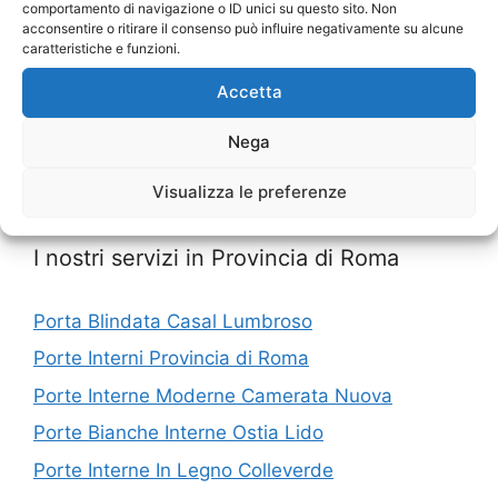
comportamento di navigazione o ID unici su questo sito. Non
acconsentire o ritirare il consenso può influire negativamente su alcune
Porte Interne In Legno Roma
caratteristiche e funzioni.
Porte Interne Con Vetro Roma
Accetta
Porte Interne Moderne Roma
Nega
Porte Casa Roma
Porte Interni Roma
Visualizza le preferenze
I nostri servizi in Provincia di Roma
Porta Blindata Casal Lumbroso
Porte Interni Provincia di Roma
Porte Interne Moderne Camerata Nuova
Porte Bianche Interne Ostia Lido
Porte Interne In Legno Colleverde