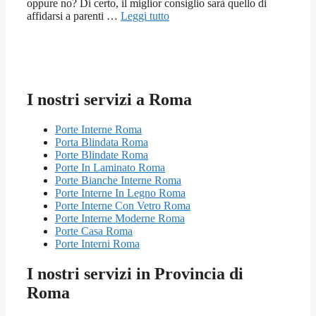
oppure no? Di certo, il miglior consiglio sarà quello di
affidarsi a parenti …
Leggi tutto
I nostri servizi a Roma
Porte Interne Roma
Porta Blindata Roma
Porte Blindate Roma
Porte In Laminato Roma
Porte Bianche Interne Roma
Porte Interne In Legno Roma
Porte Interne Con Vetro Roma
Porte Interne Moderne Roma
Porte Casa Roma
Porte Interni Roma
I nostri servizi in Provincia di
Roma